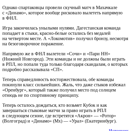
Однако спартаковцы провели скучный матч в Махачкале
с «Динамо», которое вообще рисковало вылететь напрямую
в ФНЛ.
Игра закончилась унылыми нулями. Дагестанская команда
попадает в стыки, красно-белые остались без медалей
на четвертом месте. А «Локомотив» получил бронзу, несмотря
на безоговорочное поражение.
Напрямую же в ФНЛ вылетели «Сочи» и «Пари НН»
(Нижний Новгород). Эти команды и не должны были играть
в РПЛ, но попали туда только благодаря скандалам, о которых
подробно рассказывала «СП».
Теперь справедливость восторжествовала, обе команды
покинули класс сильнейших. Жаль, что даже стыков избежал
«Оренбург», который также получил место под солнцем
отнюдь не по спортивному принципу.
Теперь осталось дождаться, кто возьмет Кубок и как
завершаться стыковые матчи за право играть в РПЛ
в следующем сезоне, где встретятся «Акрон» — «Ротор»
(Волгоград) и «Динамо» (Мх) — «Урал» (Екатеринбург).
Источник