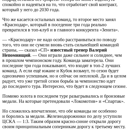
спокойно и надеяться на то, что отработает свой контракт,
который у него до 2030 года.
Что же касается остальных команд, то второе место занял
«Краснодар», который в поседение три года реально
превратился в топ-клуб и в главного конкурента «Зенита».
— «Краснодару» не надо особо расстраиваться по поводу
того, что они не сумели вновь стать сильнейшей командой
страны, — сказал «СП»
известный тренер Валерий
Непомнящий
. — Они играли даже сильнее и солиднее, чем
в прошлом чемпионском году. Команда заматерела. Они
последние три года показывают, что входят в топ-2 лучших
команд. А если ещё южане и Кубок возьмут, то сезон будет
однозначно успешным, но и сейчас он неплохой. Да и в целом
радует, что уже третий сезон борьба за чемпионство идет
до последнего тура. Интересно, что будет в следующем сезоне.
Помимо золота в последнем туре разыгрывались и бронзовые
медали. На которые претендовали «Локомотив» и «Спартак».
Но сложилось впечатление, что обе команды не особенно
и боролись за медали. Железнодорожники по делу уступили
ЦСКА — 1:3. Таким образом красно-синие открыли дорогу
своим принципиальным соперникам дорогу к третьему месту.