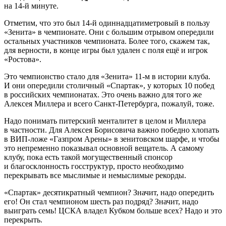
на 14-й минуте.
Отметим, что это был 14-й одиннадцатиметровый в пользу
«Зенита» в чемпионате. Они с большим отрывом опередили
остальных участников чемпионата. Более того, скажем так,
для верности, в конце игры был удален с поля ещё и игрок
«Ростова».
Это чемпионство стало для «Зенита» 11-м в истории клуба.
И они опередили столичный «Спартак», у которых 10 побед
в российских чемпионатах. Это очень важно для того же
Алексея Миллера и всего Санкт-Петербурга, пожалуй, тоже.
Надо понимать питерский менталитет в целом и Миллера
в частности. Для Алексея Борисовича важно победно хлопать
в ВИП-ложе «Газпром Арены» в зенитовском шарфе, и чтобы
это непременно показывал основной вещатель. А самому
клубу, пока есть такой могущественный спонсор
и благосклонность госструктур, просто необходимо
перекрывать все мыслимые и немыслимые рекорды.
«Спартак» десятикратный чемпион? Значит, надо опередить
его! Он стал чемпионом шесть раз подряд? Значит, надо
выиграть семь! ЦСКА владел Кубком больше всех? Надо и это
перекрыть.