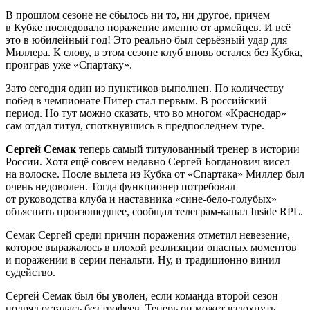
В прошлом сезоне не сбылось ни то, ни другое, причем
в Кубке последовало поражение именно от армейцев. И всё
это в юбилейный год! Это реально был серьёзный удар для
Миллера. К слову, в этом сезоне клуб вновь остался без Кубка,
проиграв уже «Спартаку».
Зато сегодня один из пунктиков выполнен. По количеству
побед в чемпионате Питер стал первым. В российский
период. Но тут можно сказать, что во многом «Краснодар»
сам отдал титул, споткнувшись в предпоследнем туре.
Сергей Семак
теперь самый титулованный тренер в истории
России. Хотя ещё совсем недавно Сергей Богданович висел
на волоске. После вылета из Кубка от «Спартака» Миллер был
очень недоволен. Тогда функционер потребовал
от руководства клуба и наставника «сине-бело-голубых»
объяснить произошедшее, сообщал телеграм-канал Inside RPL.
Семак Сергей среди причин поражения отметил невезение,
которое выражалось в плохой реализации опасных моментов
и поражении в серии пенальти. Ну, и традиционно винил
судейство.
Сергей Семак был бы уволен, если команда второй сезон
подряд осталась без трофеев. Теперь он может вздохнуть