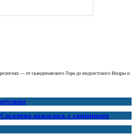
 религиях — от скандинавского Тора до индуистского Индры и
запуском
 Соскиева оказалась с сюрпризом