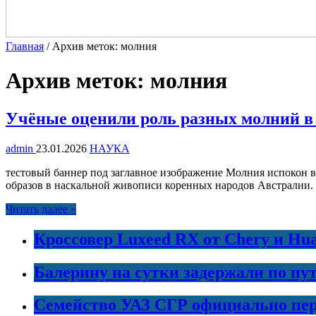
Главная
/
Архив меток: молния
Архив меток:
молния
Учёные оценили роль разных молний в
admin
23.01.2026
НАУКА
тестовый баннер под заглавное изображение Молния испокон в
образов в наскальной живописи коренных народов Австралии. 
Читать далее »
Кроссовер Luxeed RX от Chery и Hu
Балерину на сутки задержали по пу
Семейство УАЗ СГР официально пер