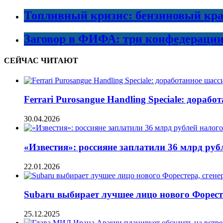
Топливный кризис: бензиновый кра
Заговор в ФИФА: три конфедераци
СЕЙЧАС ЧИТАЮТ
Ferrari Purosangue Handling Speciale: дорабо
30.04.2026
«Известия»: россияне заплатили 36 млрд рубл
22.01.2026
Subaru выбирает лучшее лицо нового Форес
25.12.2025