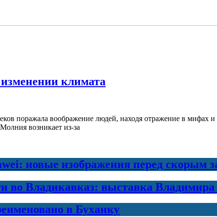
 изменении климата
еков поражала воображение людей, находя отражение в мифах и
Молния возникает из-за
awei: новые изображения перед скорым 
ти во Владикавказ: выставка Владимира
еименовано в Буханку