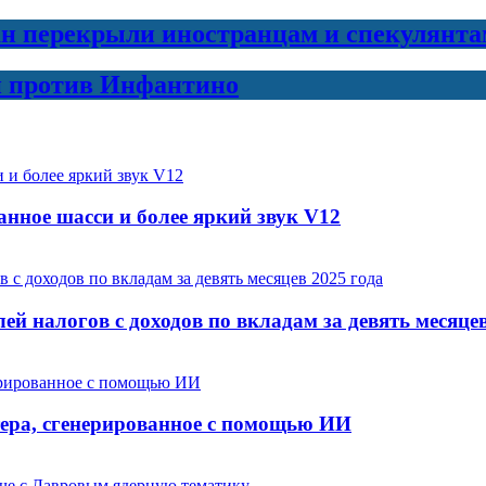
н перекрыли иностранцам и спекулянта
и против Инфантино
танное шасси и более яркий звук V12
ей налогов с доходов по вкладам за девять месяцев
тера, сгенерированное с помощью ИИ