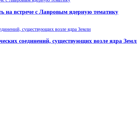
ь на встрече с Лавровым ядерную тематику
еских соединений, существующих возле ядра Земл