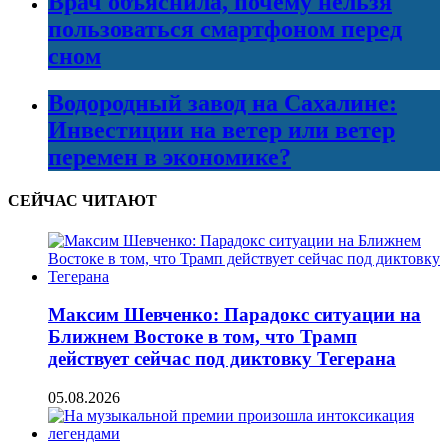
Врач объяснила, почему нельзя
пользоваться смартфоном перед
сном
Водородный завод на Сахалине:
Инвестиции на ветер или ветер
перемен в экономике?
СЕЙЧАС ЧИТАЮТ
Максим Шевченко: Парадокс ситуации на
Ближнем Востоке в том, что Трамп
действует сейчас под диктовку Тегерана
05.08.2026