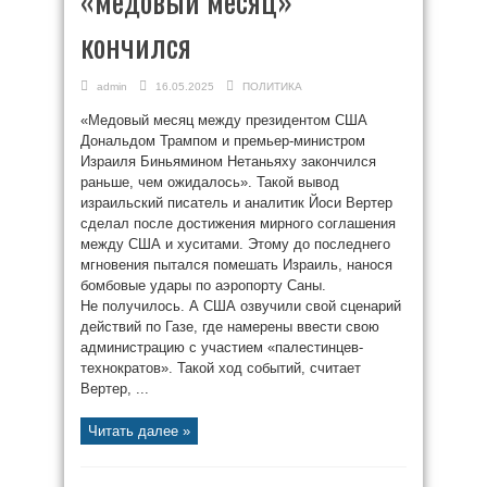
«медовый месяц»
кончился
admin
16.05.2025
ПОЛИТИКА
«Медовый месяц между президентом США
Дональдом Трампом и премьер-министром
Израиля Биньямином Нетаньяху закончился
раньше, чем ожидалось». Такой вывод
израильский писатель и аналитик Йоси Вертер
сделал после достижения мирного соглашения
между США и хуситами. Этому до последнего
мгновения пытался помешать Израиль, нанося
бомбовые удары по аэропорту Саны.
Не получилось. А США озвучили свой сценарий
действий по Газе, где намерены ввести свою
администрацию с участием «палестинцев-
технократов». Такой ход событий, считает
Вертер, ...
Читать далее »