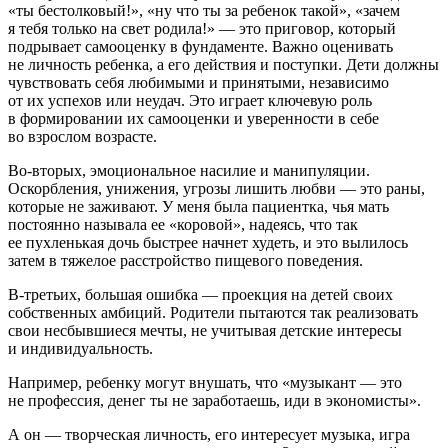
«ты бестолковый!», «ну что ты за ребенок такой», «зачем
я тебя только на свет родила!» — это приговор, который
подрывает самооценку в фундаменте. Важно оценивать
не личность ребенка, а его действия и поступки. Дети должны
чувствовать себя любимыми и принятыми, независимо
от их успехов или неудач. Это играет ключевую роль
в формировании их самооценки и уверенности в себе
во взрослом возрасте.
Во-вторых, эмоциональное насилие и манипуляции.
Оскорбления, унижения, угрозы лишить любви — это раны,
которые не заживают. У меня была пациентка, чья мать
постоянно называла ее «коровой», надеясь, что так
ее пухленькая дочь быстрее начнет худеть, и это вылилось
затем в тяжелое расстройство пищевого поведения.
В-третьих, большая ошибка — проекция на детей своих
собственных амбиций. Родители пытаются так реализовать
свои несбывшиеся мечты, не учитывая детские интересы
и индивидуальность.
Например, ребенку могут внушать, что «музыкант — это
не профессия, денег ты не заработаешь, иди в экономисты».
А он — творческая личность, его интересует музыка, игра