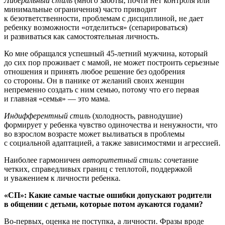
Либеральный стиль
(много заботы, почти нет контроля или
минимальные ограничения) часто приводит
к безответственности, проблемам с дисциплиной, не дает
ребенку возможности «отделиться» (сепарироваться)
и развиваться как самостоятельная личность.
Ко мне обращался успешный 45-летний мужчина, который
до сих пор проживает с мамой, не может построить серьезные
отношения и принять любое решение без одобрения
со стороны. Он в панике от желаний своих женщин
непременно создать с ним семью, потому что его первая
и главная «семья» — это мама.
Индифферентный стиль
(холодность, равнодушие)
формирует у ребенка чувство одиночества и ненужности, что
во взрослом возрасте может выливаться в проблемы
с социальной адаптацией, а также зависимостями и агрессией.
Наиболее гармоничен
авторитетный стиль
: сочетание
четких, справедливых границ с теплотой, поддержкой
и уважением к личности ребенка.
«СП»: Какие самые частые ошибки допускают родители
в общении с детьми, которые потом аукаются годами?
Во-первых, оценка не поступка, а личности. Фразы вроде