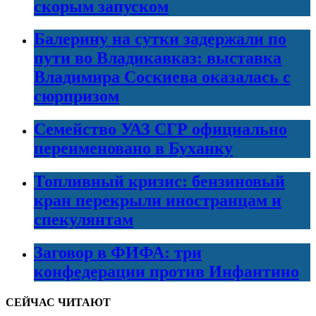
скорым запуском
Балерину на сутки задержали по
пути во Владикавказ: выставка
Владимира Соскиева оказалась с
сюрпризом
Семейство УАЗ СГР официально
переименовано в Буханку
Топливный кризис: бензиновый
кран перекрыли иностранцам и
спекулянтам
Заговор в ФИФА: три
конфедерации против Инфантино
СЕЙЧАС ЧИТАЮТ