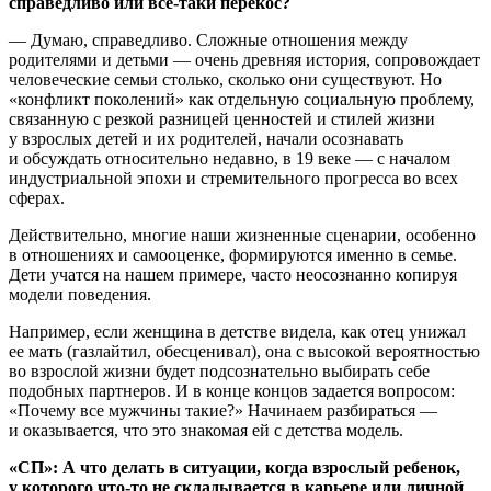
справедливо или все-таки перекос?
— Думаю, справедливо. Сложные отношения между
родителями и детьми — очень древняя история, сопровождает
человеческие семьи столько, сколько они существуют. Но
«конфликт поколений» как отдельную социальную проблему,
связанную с резкой разницей ценностей и стилей жизни
у взрослых детей и их родителей, начали осознавать
и обсуждать относительно недавно, в 19 веке — с началом
индустриальной эпохи и стремительного прогресса во всех
сферах.
Действительно, многие наши жизненные сценарии, особенно
в отношениях и самооценке, формируются именно в семье.
Дети учатся на нашем примере, часто неосознанно копируя
модели поведения.
Например, если женщина в детстве видела, как отец унижал
ее мать (газлайтил, обесценивал), она с высокой вероятностью
во взрослой жизни будет подсознательно выбирать себе
подобных партнеров. И в конце концов задается вопросом:
«Почему все мужчины такие?» Начинаем разбираться —
и оказывается, что это знакомая ей с детства модель.
«СП»: А что делать в ситуации, когда взрослый ребенок,
у которого что-то не складывается в карьере или личной