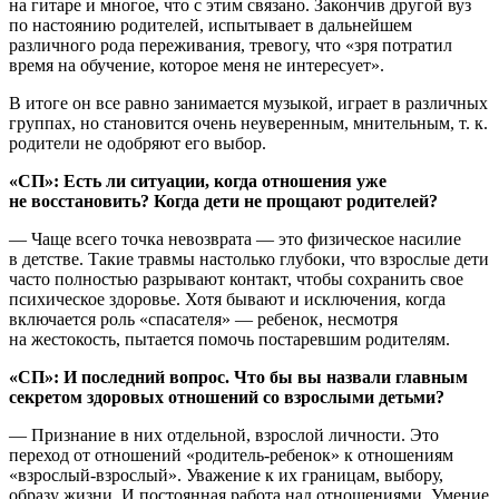
на гитаре и многое, что с этим связано. Закончив другой вуз
по настоянию родителей, испытывает в дальнейшем
различного рода переживания, тревогу, что «зря потратил
время на обучение, которое меня не интересует».
В итоге он все равно занимается музыкой, играет в различных
группах, но становится очень неуверенным, мнительным, т. к.
родители не одобряют его выбор.
«СП»: Есть ли ситуации, когда отношения уже
не восстановить? Когда дети не прощают родителей?
— Чаще всего точка невозврата — это физическое насилие
в детстве. Такие травмы настолько глубоки, что взрослые дети
часто полностью разрывают контакт, чтобы сохранить свое
психическое здоровье. Хотя бывают и исключения, когда
включается роль «спасателя» — ребенок, несмотря
на жестокость, пытается помочь постаревшим родителям.
«СП»:
И последний вопрос. Что бы вы назвали главным
секретом здоровых отношений со взрослыми детьми?
— Признание в них отдельной, взрослой личности. Это
переход от отношений «родитель-ребенок» к отношениям
«взрослый-взрослый». Уважение к их границам, выбору,
образу жизни. И постоянная работа над отношениями. Умение