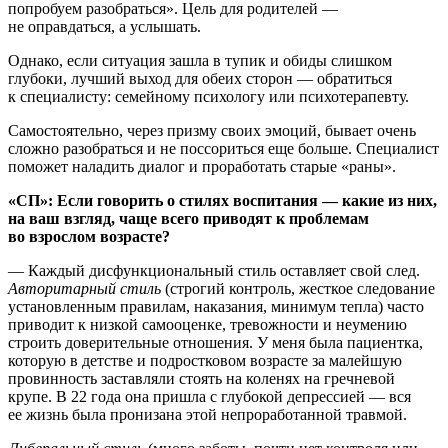
попробуем разобраться». Цель для родителей —
не оправдаться, а услышать.
Однако, если ситуация зашла в тупик и обиды слишком
глубоки, лучший выход для обеих сторон — обратиться
к специалисту: семейному психологу или психотерапевту.
Самостоятельно, через призму своих эмоций, бывает очень
сложно разобраться и не поссориться еще больше. Специалист
поможет наладить диалог и проработать старые «раны».
«СП»: Если говорить о стилях воспитания — какие из них,
на ваш взгляд, чаще всего приводят к проблемам
во взрослом возрасте?
— Каждый дисфункциональный стиль оставляет свой след.
Авторитарный стиль
(строгий контроль, жесткое следование
установленным правилам, наказания, минимум тепла) часто
приводит к низкой самооценке, тревожности и неумению
строить доверительные отношения. У меня была пациентка,
которую в детстве и подростковом возрасте за малейшую
провинность заставляли стоять на коленях на гречневой
крупе. В 22 года она пришла с глубокой депрессией — вся
ее жизнь была пронизана этой непроработанной травмой.