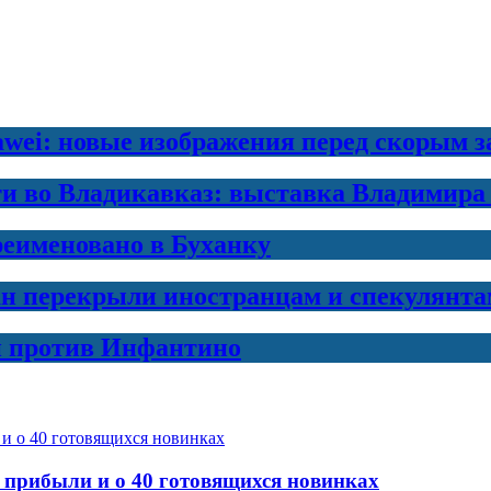
awei: новые изображения перед скорым 
ти во Владикавказ: выставка Владимира
еименовано в Буханку
н перекрыли иностранцам и спекулянта
и против Инфантино
 прибыли и о 40 готовящихся новинках