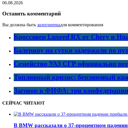
06.08.2026
Оставить комментарий
Вы должны быть
залогинены
для комментирования
Кроссовер Luxeed RX от Chery и Hu
Балерину на сутки задержали по пу
Семейство УАЗ СГР официально пер
Топливный кризис: бензиновый кра
Заговор в ФИФА: три конфедераци
СЕЙЧАС ЧИТАЮТ
В BMW рассказали о 37-процентном падении