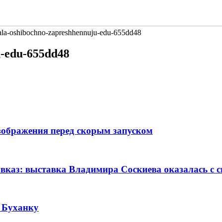
ala-oshibochno-zapreshhennuju-edu-655dd48
u-edu-655dd48
изображения перед скорым запуском
авказ: выставка Владимира Соскиева оказалась с
 Буханку