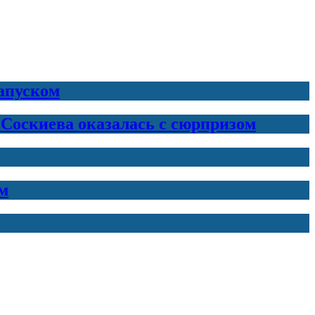
запуском
 Соскиева оказалась с сюрпризом
м