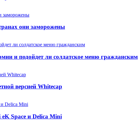
странах они заморожены
армии и подойдет ли солдатское меню гражданским
етной версией Whitecap
 eK Space и Delica Mini