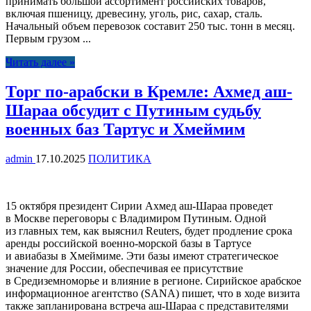
принимать большой ассортимент российских товаров,
включая пшеницу, древесину, уголь, рис, сахар, сталь.
Начальный объем перевозок составит 250 тыс. тонн в месяц.
Первым грузом ...
Читать далее »
Торг по-арабски в Кремле: Ахмед аш-
Шараа обсудит с Путиным судьбу
военных баз Тартус и Хмеймим
admin
17.10.2025
ПОЛИТИКА
15 октября президент Сирии Ахмед аш-Шараа проведет
в Москве переговоры с Владимиром Путиным. Одной
из главных тем, как выяснил Reuters, будет продление срока
аренды российской военно-морской базы в Тартусе
и авиабазы в Хмеймиме. Эти базы имеют стратегическое
значение для России, обеспечивая ее присутствие
в Средиземноморье и влияние в регионе. Сирийское арабское
информационное агентство (SANA) пишет, что в ходе визита
также запланирована встреча аш-Шараа с представителями