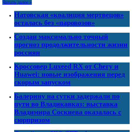
Читать далее »
Натовская «коалиция мертвецов»
осталась без «паровозов»
Создан максимально точный
прогноз продолжительности жизни
россиян
Кроссовер Luxeed RX от Chery и
Huawei: новые изображения перед
скорым запуском
Балерину на сутки задержали по
пути во Владикавказ: выставка
Владимира Соскиева оказалась с
сюрпризом