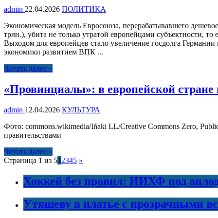
admin
22.04.2026
ПОЛИТИКА
Экономическая модель Евросоюза, перерабатывавшего дешевое 
трлн.), убита не только утратой европейцами субъектности, то
Выходом для европейцев стало увеличение госдолга Германии
экономики развитием ВПК ...
Читать далее »
«Провинциалы»: в европейской стране 
admin
12.04.2026
КУЛЬТУРА
Фото: commons.wikimedia/Iñaki LL/Creative Commons Zero, Pub
правительствами
Читать далее »
Страница 1 из 5
1
2
3
4
5
»
Хоккей без правил: ИИХФ под апло
Утяшеву в платье с прозрачными в