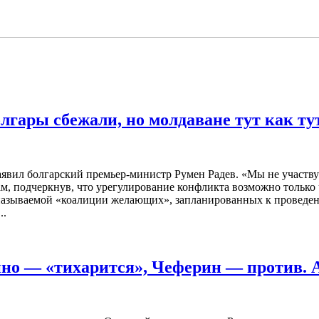
лгары сбежали, но молдаване тут как ту
заявил болгарский премьер-министр Румен Радев. «Мы не участ
, подчеркнув, что урегулирование конфликта возможно только ч
 называемой «коалиции желающих», запланированных к проведени
..
но — «тихарится», Чеферин — против.