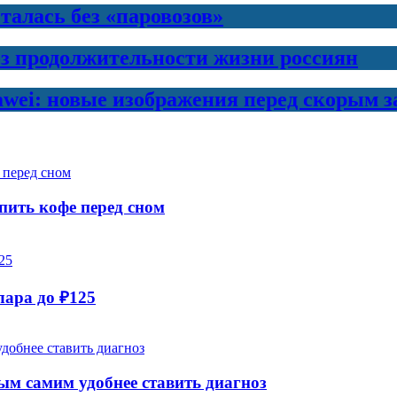
талась без «паровозов»
з продолжительности жизни россиян
awei: новые изображения перед скорым 
пить кофе перед сном
лара до ₽125
рым самим удобнее ставить диагноз