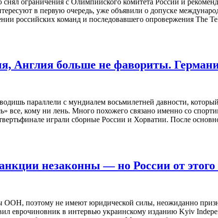
снял ограничения с Олимпийского комитета России и рекоменд
тересуют в первую очередь, уже объявили о допуске международ
нии российских команд и последовавшего опровержения The Tel
я, Англия больше не фавориты. Герман
одишь параллели с мундиалем восьмилетней давности, который с
сь» все, кому ни лень. Много похожего связано именно со спор
вертьфинале играли сборные России и Хорватии. После основно
анкции незаконны — но России от этого 
ы ООН, поэтому не имеют юридической силы, неожиданно приз
вил еврочиновник в интервью украинскому изданию Kyiv Indepe