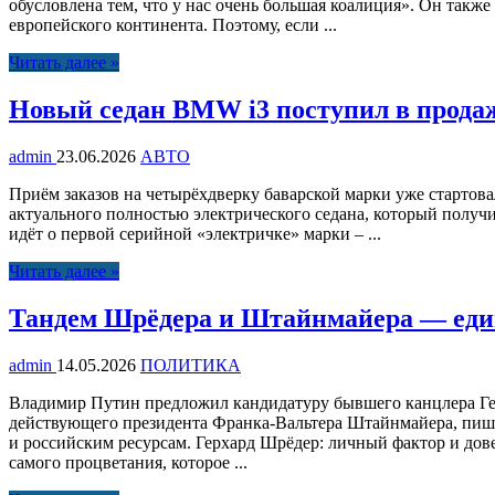
обусловлена тем, что у нас очень большая коалиция». Он такж
европейского континента. Поэтому, если ...
Читать далее »
Новый седан BMW i3 поступил в продаж
admin
23.06.2026
АВТО
Приём заказов на четырёхдверку баварской марки уже стартовал
актуального полностью электрического седана, который получи
идёт о первой серийной «электричке» марки – ...
Читать далее »
Тандем Шрёдера и Штайнмайера — единс
admin
14.05.2026
ПОЛИТИКА
Владимир Путин предложил кандидатуру бывшего канцлера Герх
действующего президента Франка-Вальтера Штайнмайера, пишет 
и российским ресурсам. Герхард Шрёдер: личный фактор и дов
самого процветания, которое ...