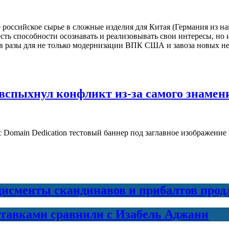
российское сырье в сложные изделия для Китая (Германия из на
 есть способности осознавать и реализовывать свои интересы, но
 в разы для не только модернизации ВПК США и завоза новых н
вспыхнул конфликт из-за самого знамен
lic Domain Dedication тестовый баннер под заглавное изображе
дисменты скандинавов и прибалтов прод
ставками сравнили с Изабель Аджани