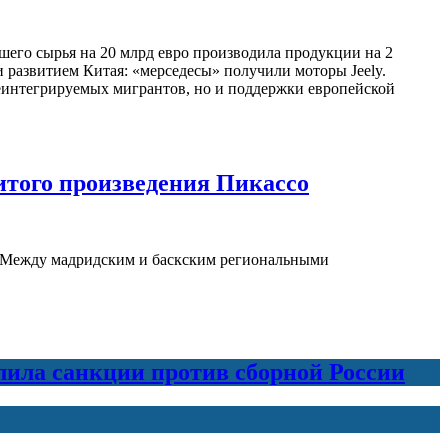
шего сырья на 20 млрд евро производила продукции на 2
 и развитием Китая: «мерседесы» получили моторы Jeely.
еинтегрируемых мигрантов, но и поддержки европейской
итого произведения Пикассо
ние Между мадридским и баскским региональными
лила санкции против сборной России