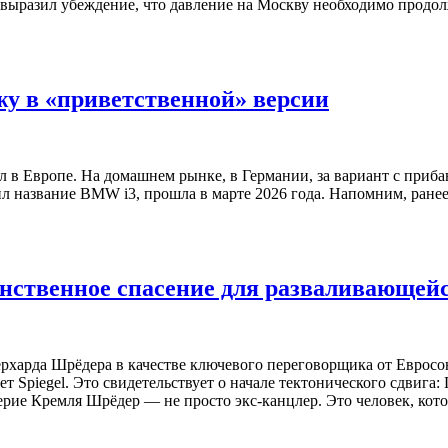
е выразил убеждение, что давление на Москву необходимо продол
у в «приветственной» версии
 в Европе. На домашнем рынке, в Германии, за вариант с прибавко
л название BMW i3, прошла в марте 2026 года. Напомним, ранее
твенное спасение для разваливающейся 
арда Шрёдера в качестве ключевого переговорщика от Евросоюз
Spiegel. Это свидетельствует о начале тектонического сдвига: 
ерие Кремля Шрёдер — не просто экс-канцлер. Это человек, кот