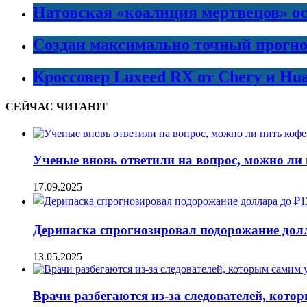
Натовская «коалиция мертвецов» ос
Создан максимально точный прогно
Кроссовер Luxeed RX от Chery и Hu
СЕЙЧАС ЧИТАЮТ
Ученые вновь ответили на вопрос, можно ли 
17.09.2025
Дерипаска спрогнозировал подорожание дол
13.05.2025
Врачи разбегаются из-за следователей, кото