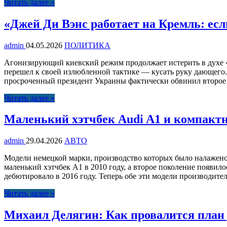
Читать далее »
«Джей Ди Вэнс работает на Кремль: есл
admin
04.05.2026
ПОЛИТИКА
Агонизирующий киевский режим продолжает истерить в духе «
перешел к своей излюбленной тактике — кусать руку дающего.
просроченный президент Украины фактически обвинил второе ли
Читать далее »
Маленький хэтчбек Audi A1 и компакт
admin
29.04.2026
АВТО
Модели немецкой марки, производство которых было налажено 
маленький хэтчбек A1 в 2010 году, а второе поколение появил
дебютировало в 2016 году. Теперь обе эти модели производитель
Читать далее »
Михаил Делягин: Как провалится план