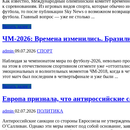
Как известно, Международный олимпийский комитет временно 
к соревнованиям. Из игровых видов спорта, которые обычно ин
футбола, то после публикации Sky News о возможном возвраще
футбола. Главный вопрос — уже не столько ...
Читать далее »
ЧМ-2026: Времена изменились. Бразили
admin
09.07.2026
СПОРТ
Наблюдая за чемпионатом мира по футболу-2026, невольно пров
на этом в отечественном спортивном сегменте уже «оттоптали
эмоциональных и волнительных моментов ЧМ-2018, когда в чет
этот матч был последним в четвертьфинале и уже были ...
Читать далее »
Европа признала, что антироссийские с
admin
02.07.2026
ПОЛИТИКА
Антироссийские санкции со стороны Евросоюза не утвержден
О’Салливан. Однако эти меры имеют под собой основание, зая