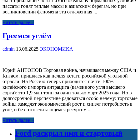
экваториальной части Тихого океана. В нормальных условиях
пассаты гонят теплые массы к азиатским берегам, но при
возникновении феномена эта отлаженная ...
Читать далее »
Греемся углём
admin
13.06.2025
ЭКОНОМИКА
Юрий АНТОНОВ Торговая война, начавшаяся между США и
Китаем, пришлась как нельзя кстати российской угольной
отрасли. На Россию теперь приходится почти 100%
китайского импорта антрацита (каменного угля высшего
сорта): это 1,9 млн тонн за один только март 2025 года. Но в
долгосрочной перспективе радоваться особо нечему: торговые
войны замедлят экономический рост и снизят потребность в
угле, и без того считающемся ресурсом ...
Читать далее »
Ford раскрыл имя и стартовый