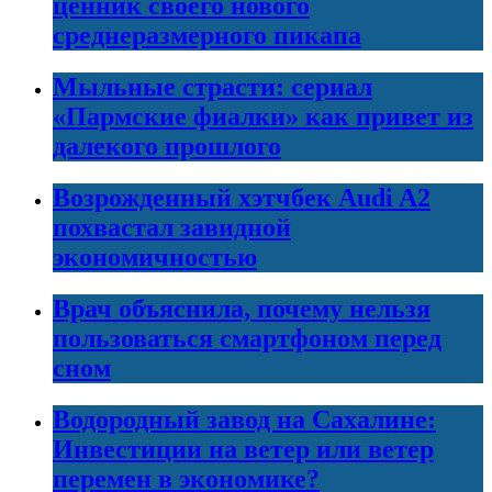
ценник своего нового
среднеразмерного пикапа
Мыльные страсти: сериал
«Пармские фиалки» как привет из
далекого прошлого
Возрожденный хэтчбек Audi A2
похвастал завидной
экономичностью
Врач объяснила, почему нельзя
пользоваться смартфоном перед
сном
Водородный завод на Сахалине:
Инвестиции на ветер или ветер
перемен в экономике?