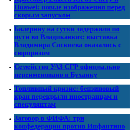
Huawei: новые изображения перед
скорым запуском
Балерину на сутки задержали по
пути во Владикавказ: выставка
Владимира Соскиева оказалась с
сюрпризом
Семейство УАЗ СГР официально
переименовано в Буханку
Топливный кризис: бензиновый
кран перекрыли иностранцам и
спекулянтам
Заговор в ФИФА: три
конфедерации против Инфантино