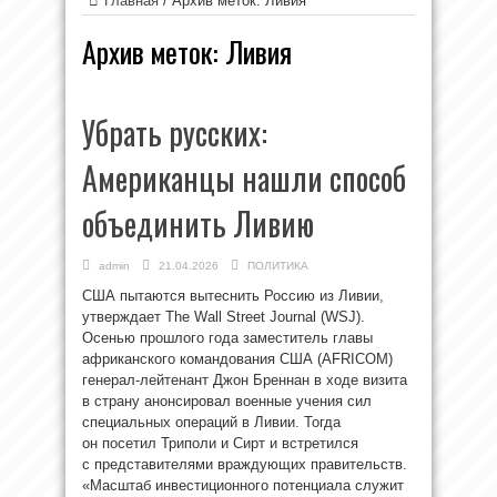
Главная
/
Архив меток: Ливия
Архив меток:
Ливия
Убрать русских:
Американцы нашли способ
объединить Ливию
admin
21.04.2026
ПОЛИТИКА
США пытаются вытеснить Россию из Ливии,
утверждает The Wall Street Journal (WSJ).
Осенью прошлого года заместитель главы
африканского командования США (AFRICOM)
генерал-лейтенант Джон Бреннан в ходе визита
в страну анонсировал военные учения сил
специальных операций в Ливии. Тогда
он посетил Триполи и Сирт и встретился
с представителями враждующих правительств.
«Масштаб инвестиционного потенциала служит