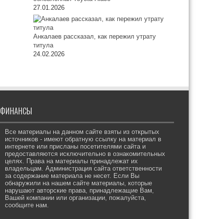
27.01.2026
Анкалаев рассказал, как пережил утрату
титула
24.02.2026
ФИНАНСЫ
Все материалы на данном сайте взяты из открытых
источников - имеют обратную ссылку на материал в
интернете или присланы посетителями сайта и
предоставляются исключительно в ознакомительных
целях. Права на материалы принадлежат их
владельцам. Администрация сайта ответственности
за содержание материала не несет. Если Вы
обнаружили на нашем сайте материалы, которые
нарушают авторские права, принадлежащие Вам,
Вашей компании или организации, пожалуйста,
сообщите нам.