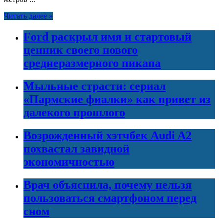
Читать далее »
Ford раскрыл имя и стартовый
ценник своего нового
среднеразмерного пикапа
Мыльные страсти: сериал
«Пармские фиалки» как привет из
далекого прошлого
Возрожденный хэтчбек Audi A2
похвастал завидной
экономичностью
Врач объяснила, почему нельзя
пользоваться смартфоном перед
сном