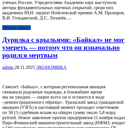
учёных России. Учредителями Академии наук выступили
авторы фундаментальных научных открытий, среди них
академики РАН: лауреат Нобелевской премии А.М. Прохоров,
В.И. Гольданский, Д.С. Лихачёв, ...
Читать далее »
Дурилка с крыльями: «Байкал» не мог
умереть — потому что он изначально
родился мертвым
admin
28.11.2025
ЭКОНОМИКА
Самолет «Байкал», с которым региональная авиация
связывала радужные надежды, в ближайшее время
мы не увидим — скорее всего он и останется в виде
«демонстрационного образца». Уральский завод гражданской
авиации (УЗГА) в настоящий момент проходит ответчиком
по 58 (!) судебным искам на общую сумму около 5,8 млрд
рублей. Новое заявление против предприятия 11 ноября подал
Наро-Фоминский машиностроительный завод (НФМЗ, входит
в Объединённую двигателестроительную корпорацию ГК