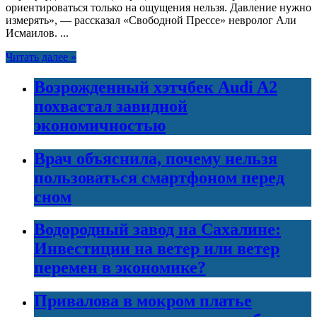
ориентироваться только на ощущения нельзя. Давление нужно
измерять», — рассказал «Свободной Прессе» невролог Али
Исмаилов. ...
Читать далее »
Возрожденный хэтчбек Audi A2
похвастал завидной
экономичностью
Врач объяснила, почему нельзя
пользоваться смартфоном перед
сном
Водородный завод на Сахалине:
Инвестиции на ветер или ветер
перемен в экономике?
Привалова в мокром платье