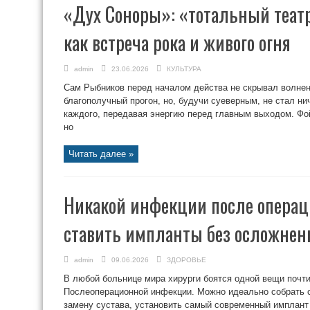
«Дух Соноры»: «тотальный теат
как встреча рока и живого огня
admin
23.06.2026
КУЛЬТУРА
Сам Рыбников перед началом действа не скрывал волнен
благополучный прогон, но, будучи суеверным, не стал ни
каждого, передавая энергию перед главным выходом. Фой
но
Читать далее »
Никакой инфекции после операц
ставить импланты без осложнен
admin
09.06.2026
ЗДОРОВЬЕ
В любой больнице мира хирурги боятся одной вещи почти 
Послеоперационной инфекции. Можно идеально собрать 
замену сустава, установить самый современный имплант