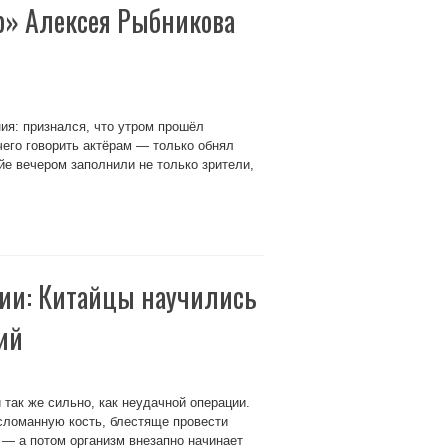
р» Алексея Рыбникова
ия: признался, что утром прошёл
чего говорить актёрам — только обнял
е вечером заполнили не только зрители,
ии: Китайцы научились
ий
так же сильно, как неудачной операции.
сломанную кость, блестяще провести
 — а потом организм внезапно начинает