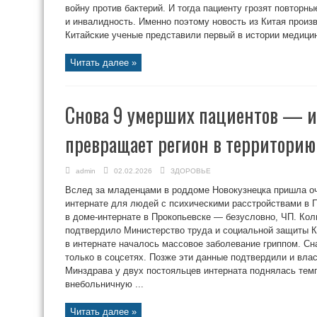
войну против бактерий. И тогда пациенту грозят повторны
и инвалидность. Именно поэтому новость из Китая произ
Китайские ученые представили первый в истории медицин
Читать далее »
Снова 9 умерших пациентов — и с
превращает регион в территорию
admin
02.02.2026
ЗДОРОВЬЕ
Вслед за младенцами в роддоме Новокузнецка пришла оч
интернате для людей с психическими расстройствами в 
в доме-интернате в Прокопьевске — безусловно, ЧП. Ко
подтвердило Министерство труда и социальной защиты К
в интернате началось массовое заболевание гриппом. С
только в соцсетях. Позже эти данные подтвердили и вла
Минздрава у двух постояльцев интерната поднялась тем
внебольничную ...
Читать далее »