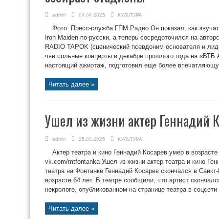
admin
04.04.2025
КУЛЬТУРА
Фото: Пресс-служба ГПМ Радио Он показал, как звучат 
Iron Maiden по-русски, а теперь сосредоточился на авт
RADIO TAPOK (сценический псевдоним основателя и лид
чьи сольные концерты в декабре прошлого года на «ВТБ
настоящий ажиотаж, подготовил еще более впечатляющу
Читать далее »
Ушел из жизни актер Геннадий К
admin
25.03.2025
КУЛЬТУРА
Актер театра и кино Геннадий Косарев умер в возрасте
vk.com/mtfontanka Ушел из жизни актер театра и кино Ге
театра на Фонтанке Геннадий Косарев скончался в Санкт-
возрасте 64 лет. В театре сообщили, что артист скончал
некрологе, опубликованном на странице театра в соцсети «
Читать далее »