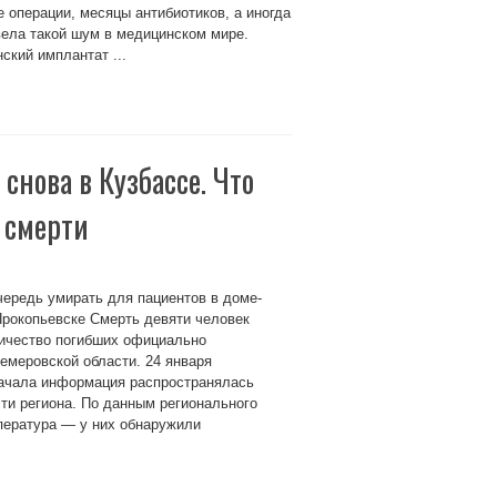
е операции, месяцы антибиотиков, а иногда
вела такой шум в медицинском мире.
ский имплантат ...
нова в Кузбассе. Что
 смерти
ередь умирать для пациентов в доме-
Прокопьевске Смерть девяти человек
личество погибших официально
емеровской области. 24 января
начала информация распространялась
сти региона. По данным регионального
пература — у них обнаружили