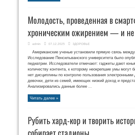
Молодость, проведенная в смарт
хроническим ожирением — и не
admin
07.12.2025
ЗДОРОВЬЕ
Американские ученые установили прямую связь между
Исследование Пенсильванского университета было опубл
педиатрии. Исследователи отмечают: гаджеты дают юны
количеству контента, к которому неокрепшие умы могут б
нет дисциплины по контролю пользования электронными 
девочки, дети из семей, имеющих низкий доход и предс
Анализировались данные более ...
Читать далее »
Рубить хард-кор и творить исто
собирает стадионы