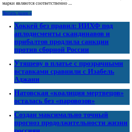
марки являются соответственно ...
Читать далее »
Хоккей без правил: ИИХФ под
аплодисменты скандинавов и
прибалтов продлила санкции
против сборной России
Утяшеву в платье с прозрачными
вставками сравнили с Изабель
Аджани
Натовская «коалиция мертвецов»
осталась без «паровозов»
Создан максимально точный
прогноз продолжительности жизни
россиян