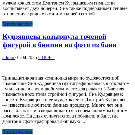
мужем хоккеистом Дмитрием Кугрышевым гимнастка
воспитывает двух дочерей. Яна также поддерживает теплые
отношения с родителями и младшей сестрой ...
Читать далее »
Кудрявцева козырнула точеной
фигурой в бикини на фото из бани
admin
01.04.2025
СПОРТ
Тринадцатикратная чемпионка мира по художественной
гимнастике Яна Кудрявцева сфотографировалась в открытом
купальнике в своем любимом месте для релакса. 27-летняя
гимнастка восхитила стройной фигурой. Яна Кудрявцева:
соцсети Кудрявцева и ее муж, хоккеист Дмитрий Кугрышев,
— известные любители банных процедур. Много лет они
расслабляются и оздоравливаются в своем любимом банном
комплексе. На днях супруги снова побывали в бане, где
Дмитрий сфотографировал любимую ...
Читать далее »