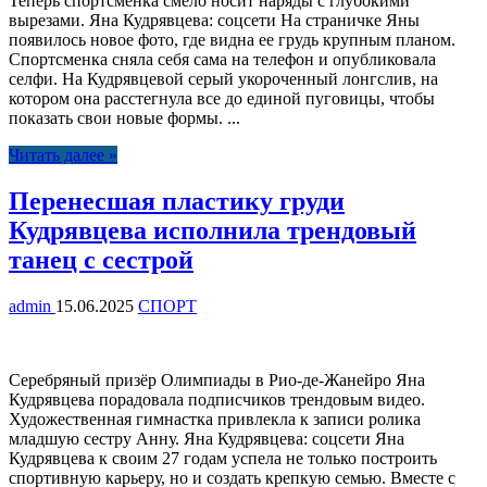
Теперь спортсменка смело носит наряды с глубокими
вырезами. Яна Кудрявцева: соцсети На страничке Яны
появилось новое фото, где видна ее грудь крупным планом.
Спортсменка сняла себя сама на телефон и опубликовала
селфи. На Кудрявцевой серый укороченный лонгслив, на
котором она расстегнула все до единой пуговицы, чтобы
показать свои новые формы. ...
Читать далее »
Перенесшая пластику груди
Кудрявцева исполнила трендовый
танец с сестрой
admin
15.06.2025
СПОРТ
Серебряный призёр Олимпиады в Рио-де-Жанейро Яна
Кудрявцева порадовала подписчиков трендовым видео.
Художественная гимнастка привлекла к записи ролика
младшую сестру Анну. Яна Кудрявцева: соцсети Яна
Кудрявцева к своим 27 годам успела не только построить
спортивную карьеру, но и создать крепкую семью. Вместе с