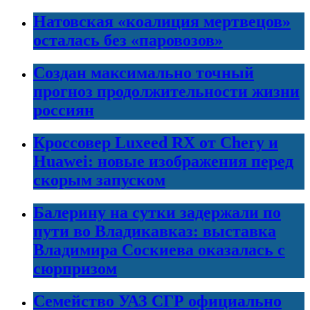
Натовская «коалиция мертвецов»
осталась без «паровозов»
Создан максимально точный
прогноз продолжительности жизни
россиян
Кроссовер Luxeed RX от Chery и
Huawei: новые изображения перед
скорым запуском
Балерину на сутки задержали по
пути во Владикавказ: выставка
Владимира Соскиева оказалась с
сюрпризом
Семейство УАЗ СГР официально