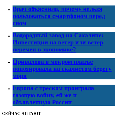
Врач объяснила, почему нельзя
пользоваться смартфоном перед
сном
Водородный завод на Сахалине:
Инвестиции на ветер или ветер
перемен в экономике?
Привалова в мокром платье
попозировала на скалистом берегу
моря
Европа с треском проиграла
газовую войну, ей же и
объявленную России
СЕЙЧАС ЧИТАЮТ