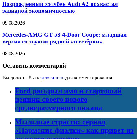
Возрожденный хэтчбек Audi A2 похвастал
завидной экономичностью
09.08.2026
Mercedes-AMG GT 53 4-Door Coupe: младшая
версия со звуком рядной «шестёрки»
08.08.2026
Оставить комментарий
Вы должны быть
залогинены
для комментирования
Ford раскрыл имя и стартовый
ценник своего нового
среднеразмерного пикапа
Мыльные страсти: сериал
«Пармские фиалки» как привет из
далекого прошлого