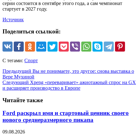
серии состоится в сентябре этого года, а сам чемпионат
стартует в 2027 году.
Источник
Поделиться ссылкой:
С тегами:
Спорт
Предыдущий
Вы не понимаете, это другое: снова выставка о
Вере Мухиной
Следующий
Xpeng «переваривает» ажиотажный спрос на GX
и расширяет производство в Европе
Читайте также
Ford раскрыл имя и стартовый ценник своего
нового среднеразмерного пикапа
09.08.2026