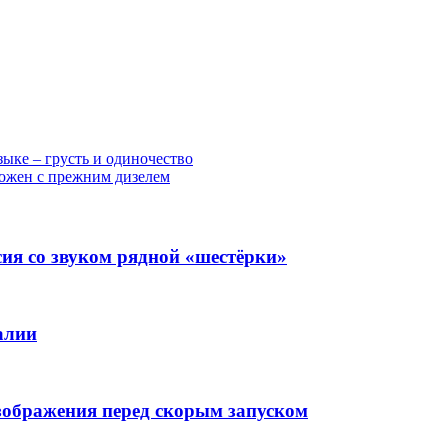
ыке – грусть и одиночество
ложен с прежним дизелем
ия со звуком рядной «шестёрки»
алии
изображения перед скорым запуском