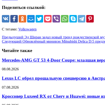
Поделиться ссылкой:
С тегами:
Volkswagen
Предыдущий
Эд Ширан задал новый тренд рождественской муз
Следующий
Обновлённый минивэн Mitsubishi Delica D:5 пред
Читайте также
Mercedes-AMG GT 53 4-Door Coupe: младшая верс
08.08.2026
Lexus LC обрел прощальную спецверсию в Австр
07.08.2026
Кроссовер Luxeed RX от Chery и Huawei: новые 