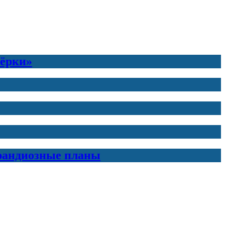
тёрки»
грандиозные планы