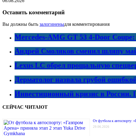
06.08.2026
Оставить комментарий
Вы должны быть
залогинены
для комментирования
Mercedes-AMG GT 53 4-Door Coupe:
Андрей Смоляков сменил шляпу майо
Lexus LC обрел прощальную спецве
Дерматолог назвала грубой ошибко
Инвестиционный кризис в России. 
СЕЙЧАС ЧИТАЮТ
От футбола к автоспорту: «
29.06.2026