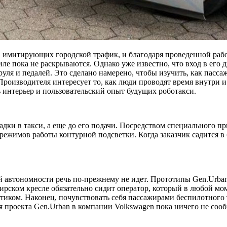
 имитирующих городской трафик, и благодаря проведенной рабо
иле пока не раскрываются. Однако уже известно, что вход в его
руля и педалей. Это сделано намерено, чтобы изучить, как пас
Производителя интересует то, как люди проводят время внутри и
 интерьер и пользовательский опыт будущих роботакси.
адки в такси, а еще до его подачи. Посредством специального 
режимов работы контурной подсветки. Когда заказчик садится в
автономности речь по-прежнему не идет. Прототипы Gen.Urban 
ирском кресле обязательно сидит оператор, который в любой мо
иком. Наконец, почувствовать себя пассажирами беспилотного 
я проекта Gen.Urban в компании Volkswagen пока ничего не соо