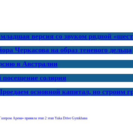
 младшая версия со звуком рядной «шес
ра Черкасова на образ теневого дельца
рсию в Австралии
й посещение солярия
Проедаем основной капитал, но строим 
Газпром Арена» приняла этап 2 этап Yuka Drive Gymkhana