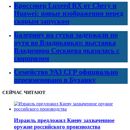
Кроссовер Luxeed RX от Chery и
Huawei: новые изображения перед
скорым запуском
Балерину на сутки задержали по
пути во Владикавказ: выставка
Владимира Соскиева оказалась с
сюрпризом
Семейство УАЗ СГР официально
переименовано в Буханку
СЕЙЧАС ЧИТАЮТ
Израиль предложил Киеву захваченное
оружие российского производства