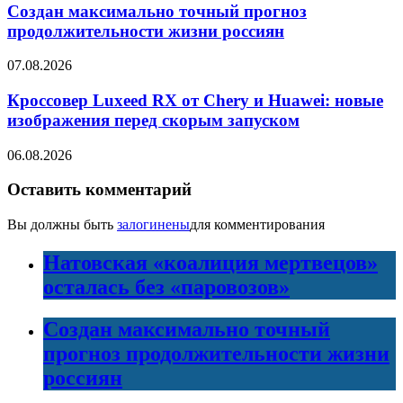
Создан максимально точный прогноз
продолжительности жизни россиян
07.08.2026
Кроссовер Luxeed RX от Chery и Huawei: новые
изображения перед скорым запуском
06.08.2026
Оставить комментарий
Вы должны быть
залогинены
для комментирования
Натовская «коалиция мертвецов»
осталась без «паровозов»
Создан максимально точный
прогноз продолжительности жизни
россиян