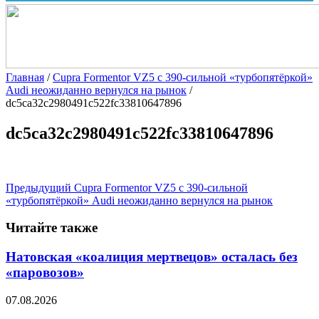
Главная
/
Cupra Formentor VZ5 с 390-сильной «турбопятёркой»
Audi неожиданно вернулся на рынок
/
dc5ca32c2980491c522fc33810647896
dc5ca32c2980491c522fc33810647896
Предыдущий
Cupra Formentor VZ5 с 390-сильной
«турбопятёркой» Audi неожиданно вернулся на рынок
Читайте также
Натовская «коалиция мертвецов» осталась без
«паровозов»
07.08.2026