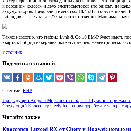
Из сертификационной базы данных выяснилось, что гибридная с
к передним колесам и двух электромоторов (по одному на кажд
аккумуляторов. Начальный емкостью 18,4 кВт∙ч обеспечивает 10
гибридов — 2137 кг и 2257 кг соответственно. Максимальная с
Также известно, что гибрид Lynk & Co 10 EM-P будет иметь пр
квартал. Гибрид наверняка окажется дешевле электрического с
Источник
Поделиться ссылкой:
С тегами:
КНР
Предыдущий
Андрей Мерзликин в образе Шукшина приехал в г
Следующий
Кроссовер Geely Icon снова доработан: теперь с д
Читайте также
Кроссовер Luxeed RX от Chery и Huawei: новые 