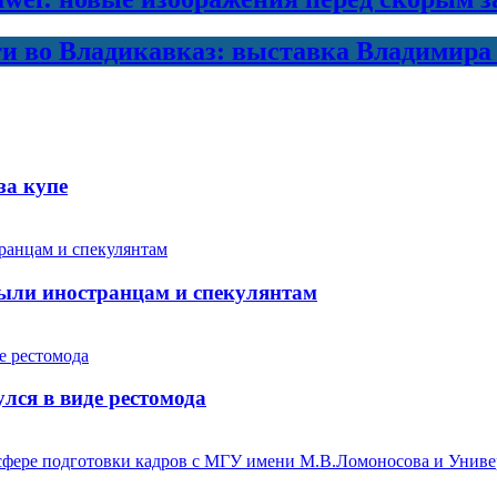
ти во Владикавказ: выставка Владимира
за купе
ыли иностранцам и спекулянтам
лся в виде рестомода