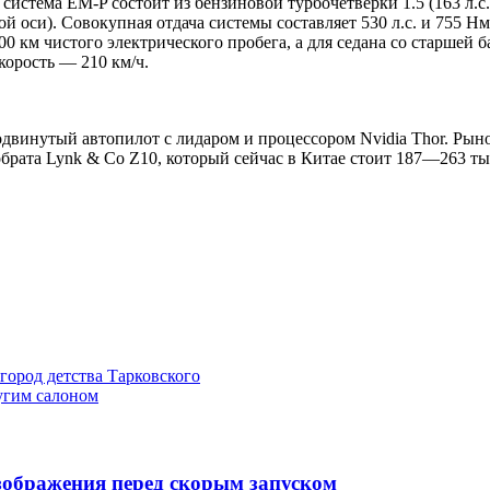
истема EM-P состоит из бензиновой турбочетверки 1.5 (163 л.с
ой оси). Совокупная отдача системы составляет 530 л.с. и 755 
0 км чистого электрического пробега, а для седана со старшей б
корость — 210 км/ч.
одвинутый автопилот с лидаром и процессором Nvidia Thor. Рын
обрата Lynk & Co Z10, который сейчас в Китае стоит 187—263 т
ород детства Тарковского
ругим салоном
изображения перед скорым запуском