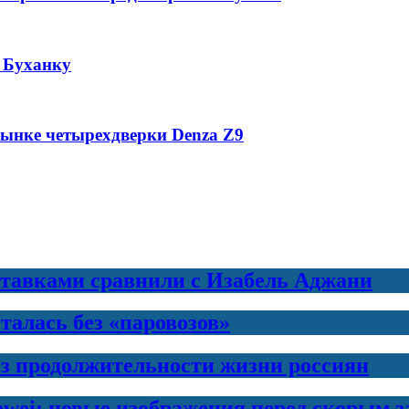
 Буханку
рынке четырехдверки Denza Z9
ставками сравнили с Изабель Аджани
талась без «паровозов»
з продолжительности жизни россиян
awei: новые изображения перед скорым 