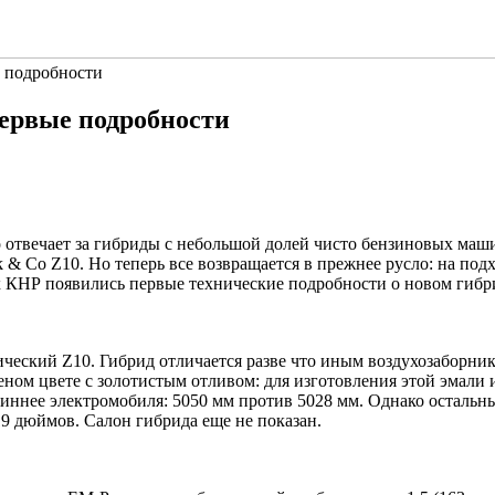
е подробности
первые подробности
 отвечает за гибриды с небольшой долей чисто бензиновых маши
 & Co Z10. Но теперь все возвращается в прежнее русло: на под
 КНР появились первые технические подробности о новом гибр
ческий Z10. Гибрид отличается разве что иным воздухозаборник
ном цвете с золотистым отливом: для изготовления этой эмали 
длиннее электромобиля: 5050 мм против 5028 мм. Однако остал
19 дюймов. Салон гибрида еще не показан.