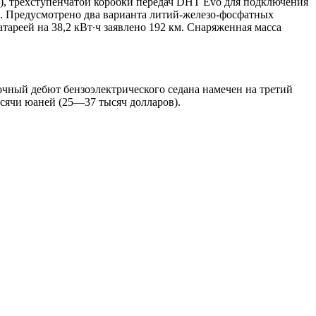
.), трехступенчатой коробки передач DHT Evo для подключения
Нм. Предусмотрено два варианта литий-железо-фосфатных
атареей на 38,2 кВт∙ч заявлено 192 км. Снаряженная масса
очный дебют бензоэлектрического седана намечен на третий
ысячи юаней (25—37 тысяч долларов).