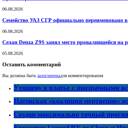
06.08.2026
Семейство УАЗ СГР официально переименовано в
06.08.2026
Седан Denza Z9S занял место провалившейся на 
05.08.2026
Оставить комментарий
Вы должны быть
залогинены
для комментирования
Утяшеву в платье с прозрачными в
Натовская «коалиция мертвецов» ос
Создан максимально точный прогно
Кроссовер Luxeed RX от Chery и Hu