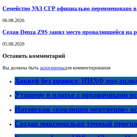
Семейство УАЗ СГР официально переименовано в
06.08.2026
Седан Denza Z9S занял место провалившейся на 
05.08.2026
Оставить комментарий
Вы должны быть
залогинены
для комментирования
Хоккей без правил: ИИХФ под апло
Утяшеву в платье с прозрачными в
Натовская «коалиция мертвецов» ос
Создан максимально точный прогно