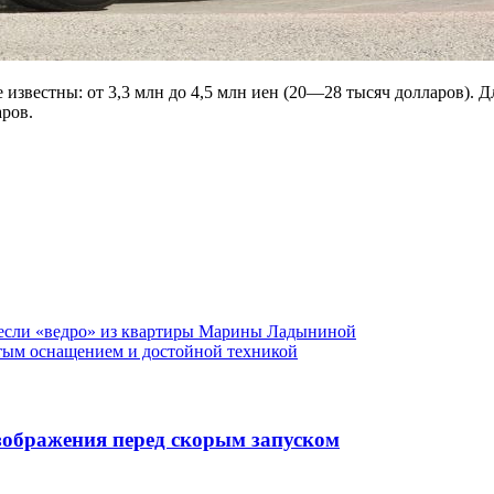
известны: от 3,3 млн до 4,5 млн иен (20—28 тысяч долларов). Д
аров.
если «ведро» из квартиры Марины Ладыниной
атым оснащением и достойной техникой
изображения перед скорым запуском