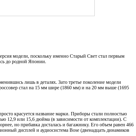
версия модели, поскольку именно Старый Свет стал первым
ась до родной Японии.
енившись лишь в деталях. Зато третье поколение модели
россовер стал на 15 мм шире (1860 мм) и на 20 мм выше (1695
просто красуется название марки. Приборы стали полностью
ю 12,9 или 15,6 дюйма (в зависимости от комплектации). С
рнее, но прибавка досталась и багажнику. Его объем равен 466
ционный дисплей и аудиосистема Bose (двенадцать динамиков