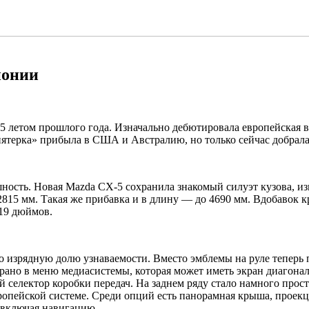
понии
5 летом прошлого года. Изначально дебютировала европейская 
«пятерка» прибыла в США и Австралию, но только сейчас добрал
сть. Новая Mazda CX-5 сохранила знакомый силуэт кузова, изм
о 2815 мм. Такая же прибавка и в длину — до 4690 мм. Вдобавок к
 19 дюймов.
 изрядную долю узнаваемости. Вместо эмблемы на руле теперь 
ано в меню медиасистемы, которая может иметь экран диагональ
електор коробки передач. На заднем ряду стало намного просто
ропейской системе. Среди опций есть панорамная крыша, проек
 включая навигацию.