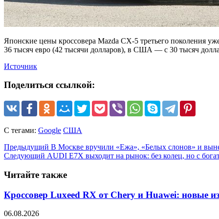
Японские цены кроссовера Mazda CX-5 третьего поколения уже 
36 тысяч евро (42 тысячи долларов), в США — с 30 тысяч долл
Источник
Поделиться ссылкой:
С тегами:
Google
США
Предыдущий
В Москве вручили «Ежа», «Белых слонов» и вын
Следующий
AUDI E7X выходит на рынок: без колец, но с бог
Читайте также
Кроссовер Luxeed RX от Chery и Huawei: новые 
06.08.2026