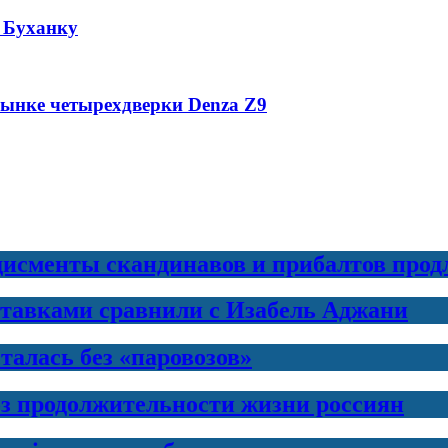
 Буханку
рынке четырехдверки Denza Z9
дисменты скандинавов и прибалтов прод
ставками сравнили с Изабель Аджани
талась без «паровозов»
з продолжительности жизни россиян