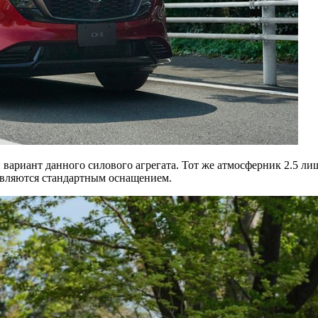
ариант данного силового агрегата. Тот же атмосферник 2.5 ли
являются стандартным оснащением.