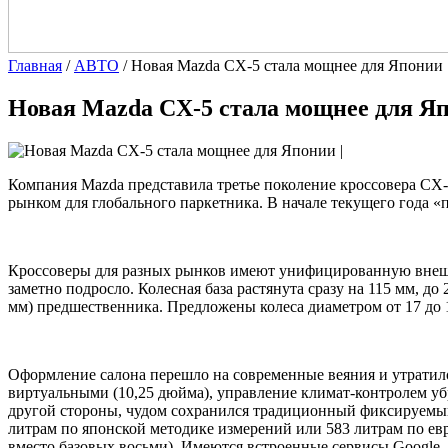
Главная
/
АВТО
/
Новая Mazda CX-5 стала мощнее для Японии
Новая Mazda CX-5 стала мощнее для Я
|
Компания Mazda представила третье поколение кроссовера CX-
рынком для глобального паркетника. В начале текущего года 
Кроссоверы для разных рынков имеют унифицированную внешно
заметно подросло. Колесная база растянута сразу на 115 мм, д
мм) предшественника. Предложены колеса диаметром от 17 до
Оформление салона перешло на современные веяния и утратило
виртуальными (10,25 дюйма), управление климат-контролем убр
другой стороны, чудом сохранился традиционный фиксируемый с
литрам по японской методике измерений или 583 литрам по ев
вместо базовых восьми). Имеются встроенные сервисы Google,