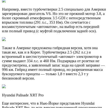
Например, вместо турбочетверки 2.5 специально для Америки
зарезервирован двигатель V6. Но это не прежний мотор 3.8, а
более скромный атмосферник 3.5 GDI с непосредственным
впрыском топлива (291 л.с., 353 Нм). Он сочетается с
восьмиступенчатым «автоматом», на выбор есть передний
или полный привод (с муфтой подключения задней оси).
Также в Америке предложена гибридная версия, хотя она
такая же, как и в Корее. Турбочетверка 2.5 (262 л.с.) и
встроенный в шестиступенчатый «автомат» электромотор в
сумме выдают 334 л.с. и 460 Нм. Подзарядка от розетки не
предусмотрена, а заявленный запас хода на одной заправке —
996 км. Гибрид имеет полный привод, но разрешенная масса
буксируемого прицепа — только 1,8 т вместо 2,3 т у
бензиновой версии.
Hyundai Palisade XRT Pro
Еще интереснее, что в Нью-Йорке представлен Hyundai
Palisade XRT Pro, то есть версия повышенной проходимости.