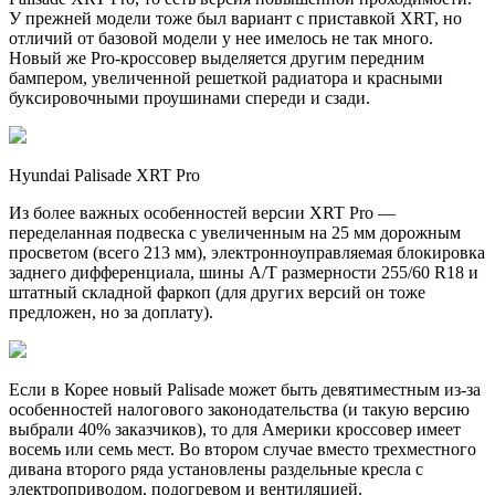
У прежней модели тоже был вариант с приставкой XRT, но
отличий от базовой модели у нее имелось не так много.
Новый же Pro-кроссовер выделяется другим передним
бампером, увеличенной решеткой радиатора и красными
буксировочными проушинами спереди и сзади.
Hyundai Palisade XRT Pro
Из более важных особенностей версии XRT Pro —
переделанная подвеска с увеличенным на 25 мм дорожным
просветом (всего 213 мм), электронноуправляемая блокировка
заднего дифференциала, шины A/T размерности 255/60 R18 и
штатный складной фаркоп (для других версий он тоже
предложен, но за доплату).
Если в Корее новый Palisade может быть девятиместным из-за
особенностей налогового законодательства (и такую версию
выбрали 40% заказчиков), то для Америки кроссовер имеет
восемь или семь мест. Во втором случае вместо трехместного
дивана второго ряда установлены раздельные кресла с
электроприводом, подогревом и вентиляцией.