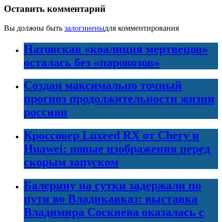
Оставить комментарий
Вы должны быть
залогинены
для комментирования
Натовская «коалиция мертвецов»
осталась без «паровозов»
Создан максимально точный
прогноз продолжительности жизни
россиян
Кроссовер Luxeed RX от Chery и
Huawei: новые изображения перед
скорым запуском
Балерину на сутки задержали по
пути во Владикавказ: выставка
Владимира Соскиева оказалась с