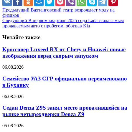
Предыдущий
Вахтанговский театр возрождает моду на
физиков
Следующий
В первом квартале 2025 года Lada стала самым
продаваемым авто с пробегом, обогнав Kia
Читайте также
Кроссовер Luxeed RX от Chery и Huawei: новые
изображения перед скорым запуском
06.08.2026
Семейство УАЗ СГР официально переименовано
в Буханку
06.08.2026
Седан Denza Z9S занял место провалившейся на
рынке четырехдверки Denza Z9
05.08.2026