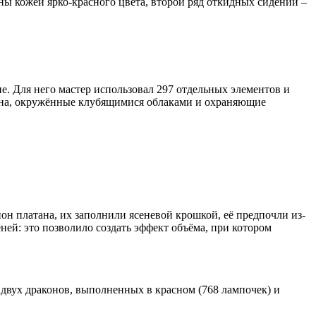
аны кожей ярко-красного цвета, второй ряд откидных сидений –
е. Для него мастер использовал 297 отдельных элементов и
акона, окружённые клубящимися облаками и охраняющие
н платана, их заполнили ясеневой крошкой, её предпочли из-
ней: это позволило создать эффект объёма, при котором
 двух драконов, выполненных в красном (768 лампочек) и