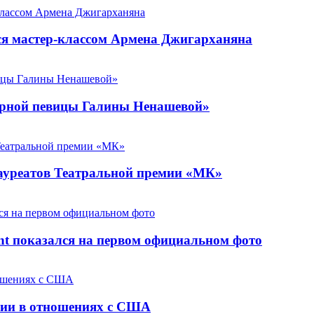
ся мастер-классом Армена Джигарханяна
арной певицы Галины Ненашевой»
ауреатов Театральной премии «МК»
nt показался на первом официальном фото
ссии в отношениях с США