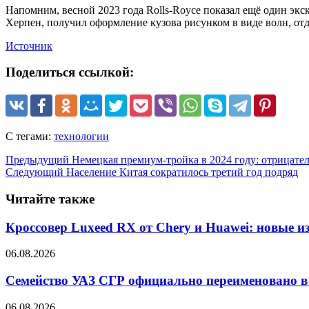
Напомним, весной 2023 года Rolls-Royce показал ещё один экс
Херпен, получил оформление кузова рисунком в виде волн, от
Источник
Поделиться ссылкой:
С тегами:
технологии
Предыдущий
Немецкая премиум-тройка в 2024 году: отрицате
Следующий
Население Китая сократилось третий год подряд
Читайте также
Кроссовер Luxeed RX от Chery и Huawei: новые 
06.08.2026
Семейство УАЗ СГР официально переименовано в
06.08.2026