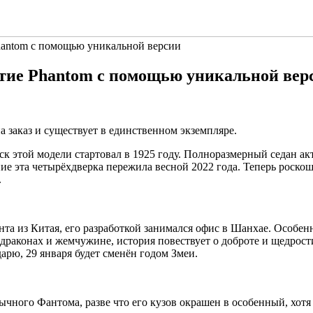
Phantom с помощью уникальной версии
летие Phantom с помощью уникальной вер
а заказ и существует в единственном экземпляре.
к этой модели стартовал в 1925 году. Полноразмерный седан акт
ление эта четырёхдверка пережила весной 2022 года. Теперь роск
.
иента из Китая, его разработкой занимался офис в Шанхае. Особ
х драконах и жемчужине, история повествует о доброте и щедрос
арю, 29 января будет сменён годом Змеи.
ычного Фантома, разве что его кузов окрашен в особенный, хотя