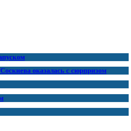
запуском
 Соскиева оказалась с сюрпризом
м