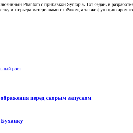
клюзивный Phantom с прибавкой Syntopia. Тот седан, в разработ
делку интерьера материалами с шёлком, а также функцию аромат
льный рост
изображения перед скорым запуском
 Буханку