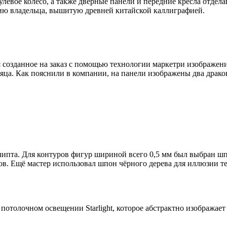
рулевое колесо, а также дверные панели и передние кресла отдел
ию владельца, вышитую древней китайской каллиграфией.
 созданное на заказ с помощью технологии маркетри изображени
есяца. Как пояснили в компании, на панели изображены два др
ипта. Для контуров фигур шириной всего 0,5 мм был выбран шпо
ов. Ещё мастер использовал шпон чёрного дерева для иллюзии те
потолочном освещении Starlight, которое абстрактно изображает