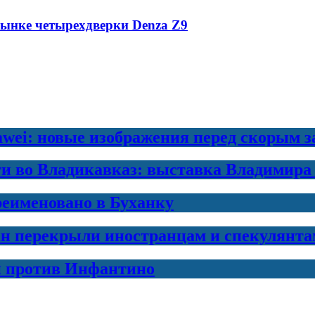
рынке четырехдверки Denza Z9
awei: новые изображения перед скорым 
ти во Владикавказ: выставка Владимира
еименовано в Буханку
н перекрыли иностранцам и спекулянта
и против Инфантино