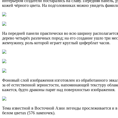
интерьером создатели постарались на славу. Передняя панель, 
кожей чёрного цвета. На подголовниках можно увидеть фамил
На передней панели практически во всю ширину располагается
дерево четырёх различных пород; на его создание ушло три м
жемчужину, роль которой играет круглый циферблат часов.
Фоновый слой изображения изготовлен из обработанного эвкал
за её естественной зернистости, напоминающей текстуру облак
кажется, будто драконы парят над поверхностью изображения.
Тема известной в Восточной Азии легенды прослеживается и в 
белом цветах (576 лампочек).