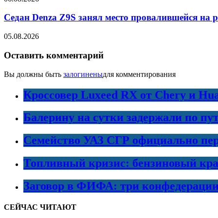
Седан Denza Z9S занял место провалившейся на 
05.08.2026
Оставить комментарий
Вы должны быть
залогинены
для комментирования
Кроссовер Luxeed RX от Chery и Hu
Балерину на сутки задержали по пу
Семейство УАЗ СГР официально пер
Топливный кризис: бензиновый кра
Заговор в ФИФА: три конфедераци
СЕЙЧАС ЧИТАЮТ