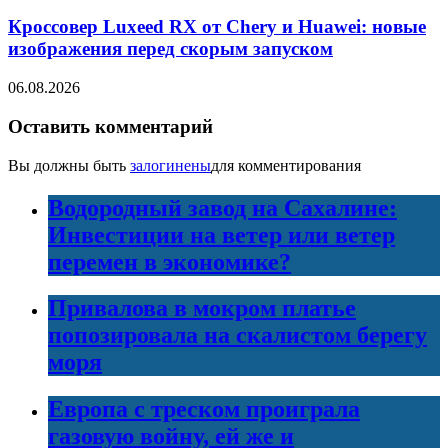
Кроссовер Luxeed RX от Chery и Huawei: новые
изображения перед скорым запуском
06.08.2026
Оставить комментарий
Вы должны быть
залогинены
для комментирования
Водородный завод на Сахалине:
Инвестиции на ветер или ветер
перемен в экономике?
Привалова в мокром платье
попозировала на скалистом берегу
моря
Европа с треском проиграла
газовую войну, ей же и