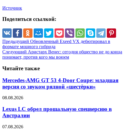
Источник
Поделиться ссылкой:
Предыдущий
Обновленный Exeed VX дебютировал в
формате мощного гибрида
Следующий
Аристарх Венес: сегодня общество не до конца
понимает, против кого мы воюем
Читайте также
Mercedes-AMG GT 53 4-Door Coupe: младшая
версия со звуком рядной «шестёрки»
08.08.2026
Lexus LC обрел прощальную спецверсию в
Австралии
07.08.2026