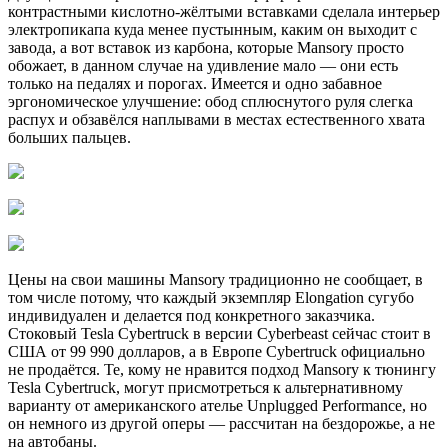
контрастными кислотно-жёлтыми вставками сделала интерьер
электропикапа куда менее пустынным, каким он выходит с
завода, а вот вставок из карбона, которые Mansory просто
обожает, в данном случае на удивление мало — они есть
только на педалях и порогах. Имеется и одно забавное
эргономическое улучшение: обод сплюснутого руля слегка
распух и обзавёлся наплывами в местах естественного хвата
больших пальцев.
Цены на свои машины Mansory традиционно не сообщает, в
том числе потому, что каждый экземпляр Elongation сугубо
индивидуален и делается под конкретного заказчика.
Стоковый Tesla Cybertruck в версии Cyberbeast сейчас стоит в
США от 99 990 долларов, а в Европе Cybertruck официально
не продаётся. Те, кому не нравится подход Mansory к тюнингу
Tesla Cybertruck, могут присмотреться к альтернативному
варианту от американского ателье Unplugged Performance, но
он немного из другой оперы — рассчитан на бездорожье, а не
на автобаны.