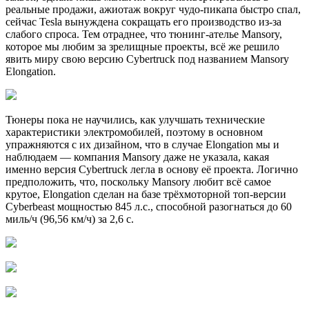
реальные продажи, ажиотаж вокруг чудо-пикапа быстро спал,
сейчас Tesla вынуждена сокращать его производство из-за
слабого спроса. Тем отраднее, что тюнинг-ателье Mansory,
которое мы любим за зрелищные проекты, всё же решило
явить миру свою версию Cybertruck под названием Mansory
Elongation.
Тюнеры пока не научились, как улучшать технические
характеристики электромобилей, поэтому в основном
упражняются с их дизайном, что в случае Elongation мы и
наблюдаем — компания Mansory даже не указала, какая
именно версия Cybertruck легла в основу её проекта. Логично
предположить, что, поскольку Mansory любит всё самое
крутое, Elongation сделан на базе трёхмоторной топ-версии
Cyberbeast мощностью 845 л.с., способной разогнаться до 60
миль/ч (96,56 км/ч) за 2,6 с.