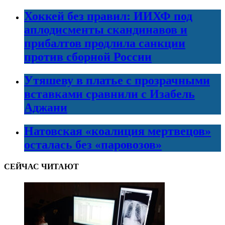
Хоккей без правил: ИИХФ под
аплодисменты скандинавов и
прибалтов продлила санкции
против сборной России
Утяшеву в платье с прозрачными
вставками сравнили с Изабель
Аджани
Натовская «коалиция мертвецов»
осталась без «паровозов»
СЕЙЧАС ЧИТАЮТ