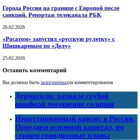
Города России на границе с Европой после
санкций. Репортаж телеканала РБК
26.02.2026
«Росатом» запустил «русскую рулетку» с
Шишкаревым по «Делу»
25.02.2026
Оставить комментарий
Вы должны быть
залогинены
для комментирования
Дерматолог назвала грубой
ошибкой посещение солярия
Инвестиционный кризис в России.
Проедаем основной капитал, но
строим грандиозные планы