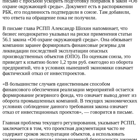
письмо с просьбой ускорить подготовку поправок в закон «Об
охране окружающей среды». Документ есть в распоряжении
РБК, его подлинность подтвердили в союзе. Там добавили,
что ответа на обращение пока не получили.
В письме глава РСПП Александр Шохин напоминает, что
бизнес неоднократно указывал на риски применения статьи
56.1 закона «Об охране окружающей среды». Она обязывает
компании заранее формировать финансовые резервы для
ликвидации последствий эксплуатации опасных
производственных объектов (ОПО). По оценкам союза, это
приведет к изъятию более 1,2 трлн руб. ежегодно из оборота
предприятий, что в условиях нынешней экономики означает
фактический отказ от инвестпроектов.
«В большинстве случаев единственным способом
финансового обеспечения реализации мероприятий остается
формирование резервного фонда, что означает вывод денег из
оборота промышленных компаний. В текущих экономических
условиях соблюдение данного требования закона означает
отказ от инвестиционных проектов», — говорится в письме.
Главная проблема текущего регулирования, указывает РСПП,
заключается в том, что проектная документация часто не
содержит сроков эксплуатации объектов, а использовать
заключения экспертизы промышленной безопасности законом