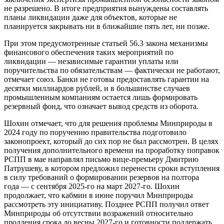
не разрешено. В итоге предприятия вынуждены составлять
планы ликвидации даже для объектов, которые не
планируется закрывать ни в ближайшие пять лет, ни позже.
При этом предусмотренные статьей 56.3 закона механизмы
финансового обеспечения таких мероприятий по
ликвидации — независимые гарантии уплаты или
поручительства по обязательствам — фактически не работают,
отмечает союз. Банки не готовы предоставлять гарантии на
десятки миллиардов рублей, и в большинстве случаев
промышленным компаниям остается лишь формировать
резервный фонд, что означает вывод средств из оборота.
Шохин отмечает, что для решения проблемы Минприроды в
2024 году по поручению правительства подготовило
законопроект, который до сих пор не был рассмотрен. В целях
получения дополнительного времени на проработку поправок
РСПП в мае направлял письмо вице-премьеру Дмитрию
Патрушеву, в котором предложил перенести сроки вступления
в силу требований о формировании резервов на полтора
года — с сентября 2025-го на март 2027-го. Шохин
продолжает, что кабмин в июне поручил Минприроды
рассмотреть эту инициативу. Позднее РСПП получил ответ
Минприроды об отсутствии возражений относительно
продления срока до весны 2027-го и готовности поддержать