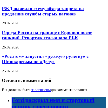
РЖД выявили схему обхода запрета на
продление службы старых вагонов
28.02.2026
Города России на границе с Европой после
санкций. Репортаж телеканала РБК
26.02.2026
«Росатом» запустил «русскую рулетку» с
Шишкаревым по «Делу»
25.02.2026
Оставить комментарий
Вы должны быть
залогинены
для комментирования
Ford раскрыл имя и стартовый
ценник своего нового