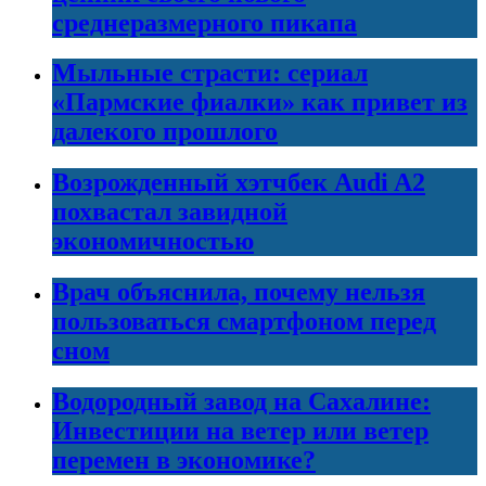
среднеразмерного пикапа
Мыльные страсти: сериал
«Пармские фиалки» как привет из
далекого прошлого
Возрожденный хэтчбек Audi A2
похвастал завидной
экономичностью
Врач объяснила, почему нельзя
пользоваться смартфоном перед
сном
Водородный завод на Сахалине:
Инвестиции на ветер или ветер
перемен в экономике?