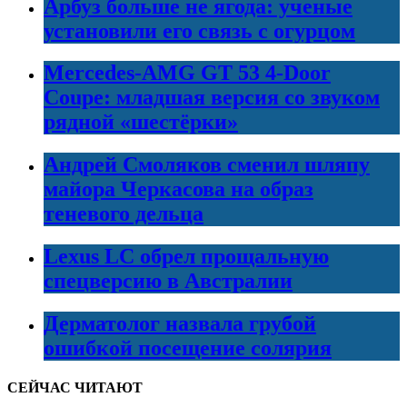
Арбуз больше не ягода: ученые
установили его связь с огурцом
Mercedes-AMG GT 53 4-Door
Coupe: младшая версия со звуком
рядной «шестёрки»
Андрей Смоляков сменил шляпу
майора Черкасова на образ
теневого дельца
Lexus LC обрел прощальную
спецверсию в Австралии
Дерматолог назвала грубой
ошибкой посещение солярия
СЕЙЧАС ЧИТАЮТ