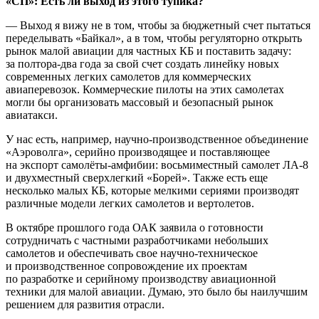
«СП»: Есть ли выход из этого тупика?
— Выход я вижу не в том, чтобы за бюджетный счет пытаться
переделывать «Байкал», а в том, чтобы регуляторно открыть
рынок малой авиации для частных КБ и поставить задачу:
за полтора-два года за свой счет создать линейку новых
современных легких самолетов для коммерческих
авиаперевозок. Коммерческие пилоты на этих самолетах
могли бы организовать массовый и безопасный рынок
авиатакси.
У нас есть, например, научно-производственное объединение
«Аэроволга», серийно производящее и поставляющее
на экспорт самолёты-амфибии: восьмиместный самолет ЛА-8
и двухместный сверхлегкий «Борей». Также есть еще
несколько малых КБ, которые мелкими сериями производят
различные модели легких самолетов и вертолетов.
В октябре прошлого года ОАК заявила о готовности
сотрудничать с частными разработчиками небольших
самолетов и обеспечивать свое научно-техническое
и производственное сопровождение их проектам
по разработке и серийному производству авиационной
техники для малой авиации. Думаю, это было бы наилучшим
решением для развития отрасли.