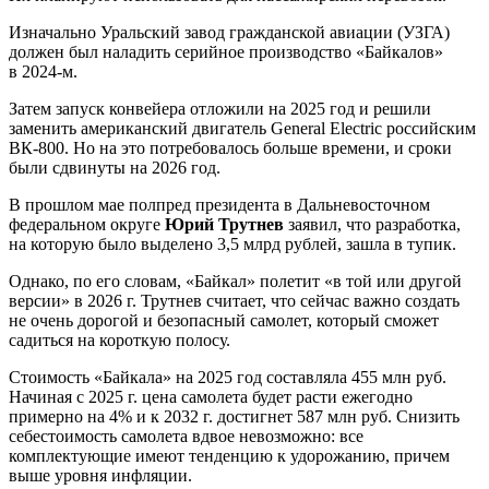
Изначально Уральский завод гражданской авиации (УЗГА)
должен был наладить серийное производство «Байкалов»
в 2024-м.
Затем запуск конвейера отложили на 2025 год и решили
заменить американский двигатель General Electric российским
ВК-800. Но на это потребовалось больше времени, и сроки
были сдвинуты на 2026 год.
В прошлом мае полпред президента в Дальневосточном
федеральном округе
Юрий Трутнев
заявил, что разработка,
на которую было выделено 3,5 млрд рублей, зашла в тупик.
Однако, по его словам, «Байкал» полетит «в той или другой
версии» в 2026 г. Трутнев считает, что сейчас важно создать
не очень дорогой и безопасный самолет, который сможет
садиться на короткую полосу.
Стоимость «Байкала» на 2025 год составляла 455 млн руб.
Начиная с 2025 г. цена самолета будет расти ежегодно
примерно на 4% и к 2032 г. достигнет 587 млн руб. Снизить
себестоимость самолета вдвое невозможно: все
комплектующие имеют тенденцию к удорожанию, причем
выше уровня инфляции.