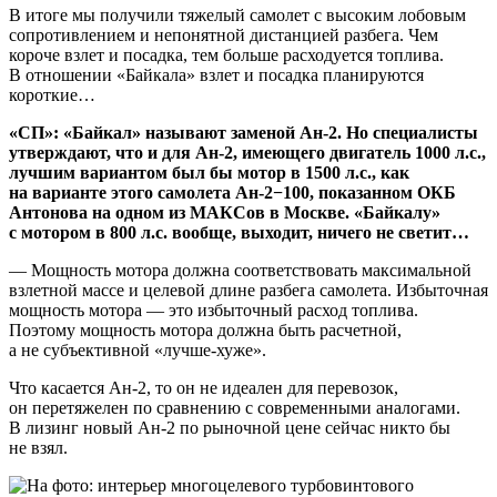
В итоге мы получили тяжелый самолет с высоким лобовым
сопротивлением и непонятной дистанцией разбега. Чем
короче взлет и посадка, тем больше расходуется топлива.
В отношении «Байкала» взлет и посадка планируются
короткие…
«СП»: «Байкал» называют заменой Ан-2. Но специалисты
утверждают, что и для Ан-2, имеющего двигатель 1000 л.с.,
лучшим вариантом был бы мотор в 1500 л.с., как
на варианте этого самолета Ан-2−100, показанном ОКБ
Антонова на одном из МАКСов в Москве. «Байкалу»
с мотором в 800 л.с. вообще, выходит, ничего не светит…
— Мощность мотора должна соответствовать максимальной
взлетной массе и целевой длине разбега самолета. Избыточная
мощность мотора — это избыточный расход топлива.
Поэтому мощность мотора должна быть расчетной,
а не субъективной «лучше-хуже».
Что касается Ан-2, то он не идеален для перевозок,
он перетяжелен по сравнению с современными аналогами.
В лизинг новый Ан-2 по рыночной цене сейчас никто бы
не взял.