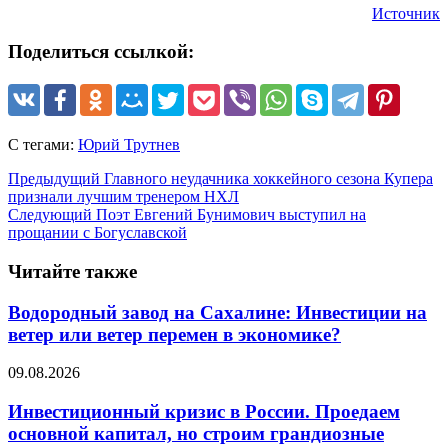
Источник
Поделиться ссылкой:
С тегами:
Юрий Трутнев
Предыдущий
Главного неудачника хоккейного сезона Купера
признали лучшим тренером НХЛ
Следующий
Поэт Евгений Бунимович выступил на
прощании с Богуславской
Читайте также
Водородный завод на Сахалине: Инвестиции на
ветер или ветер перемен в экономике?
09.08.2026
Инвестиционный кризис в России. Проедаем
основной капитал, но строим грандиозные