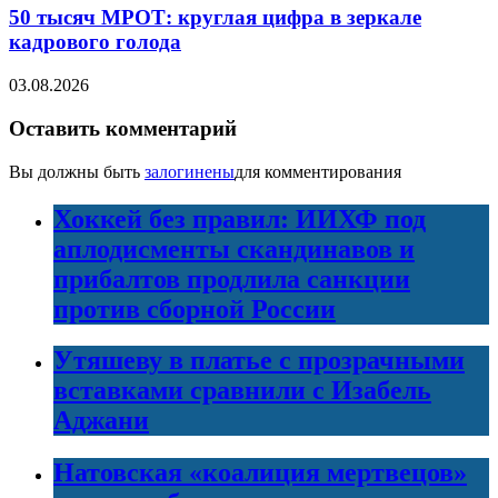
50 тысяч МРОТ: круглая цифра в зеркале
кадрового голода
03.08.2026
Оставить комментарий
Вы должны быть
залогинены
для комментирования
Хоккей без правил: ИИХФ под
аплодисменты скандинавов и
прибалтов продлила санкции
против сборной России
Утяшеву в платье с прозрачными
вставками сравнили с Изабель
Аджани
Натовская «коалиция мертвецов»