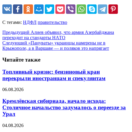
С тегами:
НДФЛ
правительство
Предыдущий
Алиев объявил, что армия Азербайджана
переходит на стандарты НАТО
Следующий
«Пануваты» украинцы намерены не в
Крыжополе, а в Варшаве — и поляков это напрягает
Читайте также
Топливный кризис: бензиновый кран
перекрыли иностранцам и спекулянтам
06.08.2026
Кремлёвская сибириада, начало исхода:
Столичное начальство задумалось о переезде за
Урал
04.08.2026