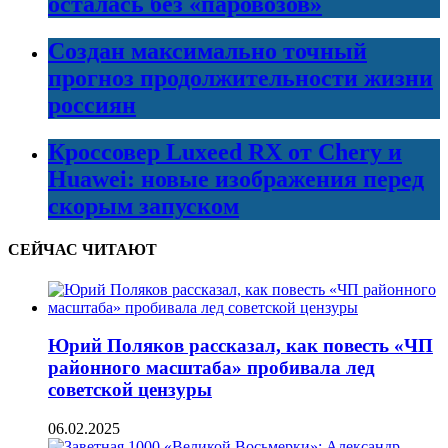
осталась без «паровозов»
Создан максимально точный
прогноз продолжительности жизни
россиян
Кроссовер Luxeed RX от Chery и
Huawei: новые изображения перед
скорым запуском
СЕЙЧАС ЧИТАЮТ
Юрий Поляков рассказал, как повесть «ЧП
районного масштаба» пробивала лед
советской цензуры
06.02.2025