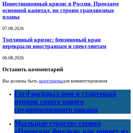
Инвестиционный кризис в России. Проедаем
основной капитал, но строим грандиозные
планы
07.08.2026
Топливный кризис: бензиновый кран
перекрыли иностранцам и спекулянтам
06.08.2026
Оставить комментарий
Вы должны быть
залогинены
для комментирования
Ford раскрыл имя и стартовый
ценник своего нового
среднеразмерного пикапа
Мыльные страсти: сериал
«Пармские фиалки» как привет из