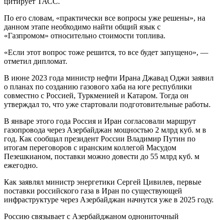
цитирует ТАСС.
По его словам, «практически все вопросы уже решены», на
данном этапе необходимо найти общий язык с
«Газпромом» относительно стоимости топлива.
«Если этот вопрос тоже решится, то все будет запущено», —
отметил дипломат.
В июне 2023 года министр нефти Ирана Джавад Оджи заявил
о планах по созданию газового хаба на юге республики
совместно с Россией, Туркменией и Катаром. Тогда он
утверждал то, что уже стартовали подготовительные работы.
В январе этого года Россия и Иран согласовали маршрут
газопровода через Азербайджан мощностью 2 млрд куб. м в
год. Как сообщал президент России Владимир Путин по
итогам переговоров с иранским коллегой Масудом
Пезешкианом, поставки можно довести до 55 млрд куб. м
ежегодно.
Как заявлял министр энергетики Сергей Цивилев, первые
поставки российского газа в Иран по существующей
инфраструктуре через Азербайджан начнутся уже в 2025 году.
Россию связывает с Азербайджаном однониточный