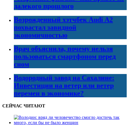
далекого прошлого
Возрожденный хэтчбек Audi A2
похвастал завидной
экономичностью
Врач объяснила, почему нельзя
пользоваться смартфоном перед
сном
Водородный завод на Сахалине:
Инвестиции на ветер или ветер
перемен в экономике?
СЕЙЧАС ЧИТАЮТ