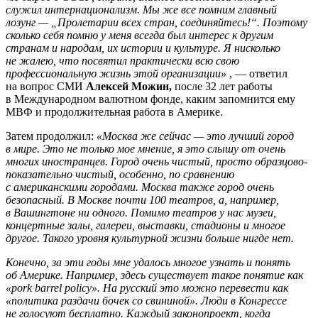
служил интернационализм. Мы же все помним главный
лозунг — „Пролетарии всех стран, соединяйтесь!“. Поэтому
сколько себя помню у меня всегда был интерес к другим
странам и народам, их истории и культуре. Я нисколько
не жалею, что посвятил практически всю свою
профессиональную жизнь этой организации»
, — ответил
на вопрос СМИ
Алексей Можин,
после 32 лет работы
в Международном валютном фонде, каким запомнится ему
МВФ и продолжительная работа в Америке.
Затем продолжил:
«Москва же сейчас — это лучший город
в мире. Это не только мое мнение, я это слышу от очень
многих иностранцев. Город очень чистый, просто образцово-
показательно чистый, особенно, по сравнению
с американскими городами. Москва также город очень
безопасный. В Москве почти 100 театров, а, например,
в Вашингтоне ни одного. Помимо театров у нас музеи,
концертные залы, галереи, выставки, стадионы и многое
другое. Такого уровня культурной жизни больше нигде нет.
Конечно, за эти годы мне удалось многое узнать и понять
об Америке. Например, здесь существует такое понятие как
«pork barrel policy». На русский это можно перевести как
«политика раздачи бочек со свининой». Люди в Конгрессе
не голосуют бесплатно. Каждый законопроект, когда