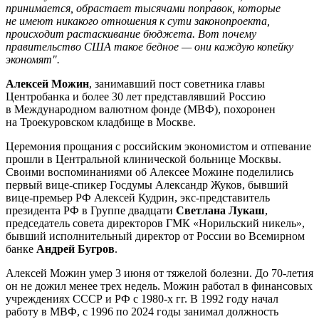
принимается, обрастает тысячами поправок, которые
не имеют никакого отношения к сути законопроекта,
происходит растаскивание бюджета. Вот почему
правительство США такое бедное — они каждую копейку
экономят".
Алексей Можин
, занимавший пост советника главы
Центробанка и более 30 лет представлявший Россию
в Международном валютном фонде (МВФ), похоронен
на Троекуровском кладбище в Москве.
Церемония прощания с российским экономистом и отпевание
прошли в Центральной клинической больнице Москвы.
Своими воспоминаниями об Алексее Можине поделились
первый вице-спикер Госдумы Александр Жуков, бывший
вице-премьер РФ Алексей Кудрин, экс-представитель
президента РФ в Группе двадцати
Светлана Лукаш
,
председатель совета директоров ГМК «Норильский никель»,
бывший исполнительный директор от России во Всемирном
банке
Андрей Бугров
.
Алексей Можин умер 3 июня от тяжелой болезни. До 70-летия
он не дожил менее трех недель. Можин работал в финансовых
учреждениях СССР и РФ с 1980-х гг. В 1992 году начал
работу в МВФ, с 1996 по 2024 годы занимал должность