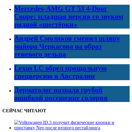
Mercedes-AMG GT 53 4-Door
Coupe: младшая версия со звуком
рядной «шестёрки»
Андрей Смоляков сменил шляпу
майора Черкасова на образ
теневого дельца
Lexus LC обрел прощальную
спецверсию в Австралии
Дерматолог назвала грубой
ошибкой посещение солярия
СЕЙЧАС ЧИТАЮТ