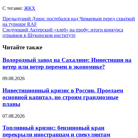
С тегами:
ЖКХ
Предыдущий
Дэнис постебался над Чимаевым перед схваткой
на турнире RAF
Следующий
Актерский «хлеб» на пробу: итоги конкурса
отрывков в Щукинском институте
Читайте также
Водородный завод на Сахалине: Инвестиции на
ветер или ветер перемен в экономике?
09.08.2026
Инвестиционный кризис в России. Проедаем
основной капитал, но строим грандиозные
планы
07.08.2026
Топливный кризис: бензиновый кран
перекрыли иностранцам и спекулянтам