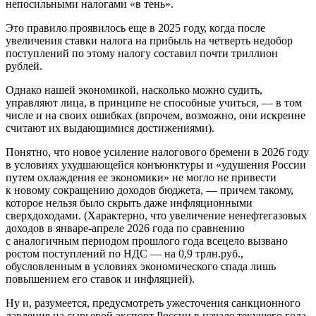
непосильными налогами «в тень».
Это правило проявилось еще в 2025 году, когда после
увеличения ставки налога на прибыль на четверть недобор
поступлений по этому налогу составил почти триллион
рублей.
Однако нашей экономикой, насколько можно судить,
управляют лица, в принципе не способные учиться, — в том
числе и на своих ошибках (впрочем, возможно, они искренне
считают их выдающимися достижениями).
Понятно, что новое усиление налогового бремени в 2026 году
в условиях ухудшающейся конъюнктуры и «удушения России
путем охлаждения ее экономики» не могло не привести
к новому сокращению доходов бюджета, — причем такому,
которое нельзя было скрыть даже инфляционными
сверхдоходами. (Характерно, что увеличение ненефтегазовых
доходов в январе-апреле 2026 года по сравнению
с аналогичным периодом прошлого года всецело вызвано
ростом поступлений по НДС — на 0,9 трлн.руб.,
обусловленным в условиях экономического спада лишь
повышением его ставок и инфляцией).
Ну и, разумеется, предусмотреть ужесточения санкционного
давления на сырьевой экспорт России в начале текущего года