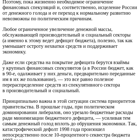
Поэтому, пока жизненно необходимое ограничение
финансовых спекуляций и, соответственно, исцеление России
от денежного голода и ее переход к нормальному развитию
невозможны по политическим причинам.
Любое ограниченное увеличение денежной массы,
обслуживающей производительный и социальный секторы
(а именно к этому ведет дефицит бюджета), полезно, так как
уменьшает остроту нехватки средств и поддерживает
экономику.
Даже если средства на покрытие дефицита берутся взаймы
у крупных финансовых спекулянтов (а в России бюджет, как
в 90-е, одалживает у них деньги, предварительно переданные
им в их же пользование), — это все равно полезное
перераспределение средств из спекулятивного сектора
в производительный и социальный.
Принципиально важна в этой ситуации система приоритетов
правительства. В прошлые годы, при политическом
доминировании либералов, оно урезало бюджетные расходы
ради минимизации бюджетного дефицита, — усиливая тем
самым денежный голод вплоть до обрушения экономики. Так,
катастрофический дефолт 1998 года произошел
непосредственно после 10-процентного секвестра бюджета