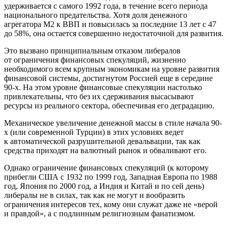
удерживается с самого 1992 года, в течение всего периода
национального предательства. Хотя доля денежного
агрегатора М2 к ВВП и повысилась за последние 13 лет с 47
до 58%, она остается совершенно недостаточной для развития.
Это вызвано принципиальным отказом либералов
от ограничения финансовых спекуляций, жизненно
необходимого всем крупным экономикам на уровне развития
финансовой системы, достигнутом Россией еще в середине
90-х. На этом уровне финансовые спекуляции настолько
привлекательны, что без их сдерживания высасывают
ресурсы из реального сектора, обеспечивая его деградацию.
Механическое увеличение денежной массы в стиле начала 90-
х (или современной Турции) в этих условиях ведет
к автоматической разрушительной девальвации, так как
средства приходят на валютный рынок и обваливают его.
Однако ограничение финансовых спекуляций (к которому
прибегли США с 1932 по 1999 год, Западная Европа по 1988
год, Япония по 2000 год, а Индия и Китай и по сей день)
либералы не в силах, так как не могут и вообразить
ограничения интересов тех, кому они служат даже не «верой
и правдой», а с подлинным религиозным фанатизмом.