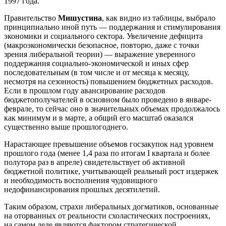
1997 года.
Правительство
Мишустина
, как видно из таблицы, выбрало
принципиально иной путь — поддержания и стимулирования
экономики и социального сектора. Увеличение дефицита
(макроэкономически безопасное, повторю, даже с точки
зрения либеральной теории) — выражение уверенного
поддержания социально-экономической и иных сфер
последовательным (в том числе и от месяца к месяцу,
несмотря на сезонность) повышением бюджетных расходов.
Если в прошлом году авансирование расходов
бюджетополучателей в основном было проведено в январе-
феврале, то сейчас оно в значительных объемах продолжалось
как минимум и в марте, а общий его масштаб оказался
существенно выше прошлогоднего.
Нарастающее превышение объемов госзакупок над уровнем
прошлого года (менее 1,4 раза по итогам I квартала и более
полутора раз в апреле) свидетельствует об активной
бюджетной политике, учитывающей реальный рост издержек
и необходимость восполнения чудовищного
недофинансирования прошлых десятилетий.
Таким образом, страхи либеральных догматиков, основанные
на оторванных от реальности схоластических построениях,
на самом деле являются фактором стратегической