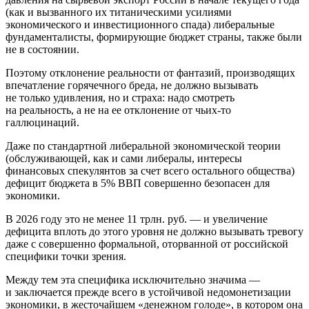
(как и вызванного их титаническими усилиями
экономического и инвестиционного спада) либеральные
фундаменталисты, формирующие бюджет страны, также были
не в состоянии.
Поэтому отклонение реальности от фантазий, производящих
впечатление горячечного бреда, не должно вызывать
не только удивления, но и страха: надо смотреть
на реальность, а не на ее отклонение от чьих-то
галлюцинаций.
Даже по стандартной либеральной экономической теории
(обслуживающей, как и сами либералы, интересы
финансовых спекулянтов за счет всего остального общества)
дефицит бюджета в 5% ВВП совершенно безопасен для
экономики.
В 2026 году это не менее 11 трлн. руб. — и увеличение
дефицита вплоть до этого уровня не должно вызывать тревогу
даже с совершенно формальной, оторванной от российской
специфики точки зрения.
Между тем эта специфика исключительно значима —
и заключается прежде всего в устойчивой недомонетизации
экономики, в жесточайшем «денежном голоде», в котором она