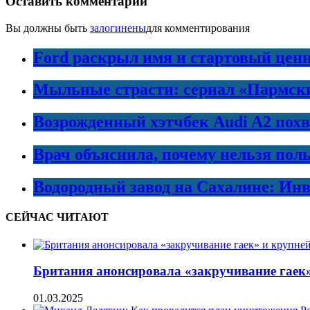
Оставить комментарий
Вы должны быть
залогинены
для комментирования
Ford раскрыл имя и стартовый ценн
Мыльные страсти: сериал «Пармски
Возрожденный хэтчбек Audi A2 пох
Врач объяснила, почему нельзя пол
Водородный завод на Сахалине: Инв
СЕЙЧАС ЧИТАЮТ
Британия анонсировала «закручивание гаек
01.03.2025