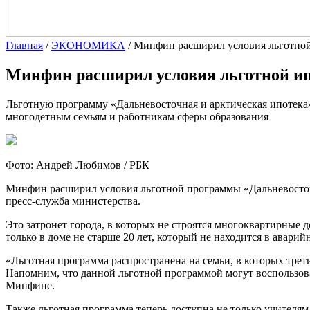
Главная
/
ЭКОНОМИКА
/
Минфин расширил условия льготной
Минфин расширил условия льготной ип
Льготную программу «Дальневосточная и арктическая ипотека»
многодетным семьям и работникам сферы образования
Фото: Андрей Любимов / РБК
Минфин расширил условия льготной программы «Дальневосточн
пресс-служба министерства.
Это затронет города, в которых не строятся многоквартирные 
только в доме не старше 20 лет, который не находится в авари
«Льготная программа распространена на семьи, в которых трет
Напомним, что данной льготной программой могут воспользоват
Минфине.
Также льготная программа теперь доступна не только учителя