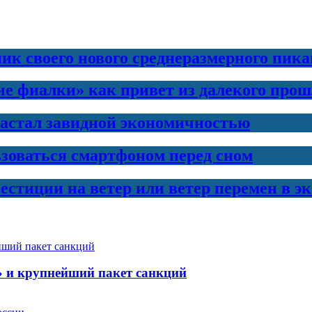
ик своего нового среднеразмерного пика
е фиалки» как привет из далекого прош
вастал завидной экономичностью
ьзоваться смартфоном перед сном
естиции на ветер или ветер перемен в э
» и крупнейший пакет санкций