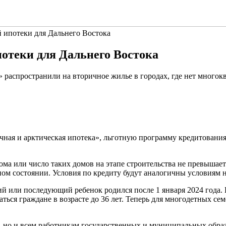
 ипотеки для Дальнего Востока
отеки для Дальнего Востока
 распространили на вторичное жилье в городах, где нет многок
ая и арктическая ипотека», льготную программу кредитования
дома или число таких домов на этапе строительства не превыша
йном состоянии. Условия по кредиту будут аналогичны условиям 
ий или последующий ребенок родился после 1 января 2024 года. 
ься граждане в возрасте до 36 лет. Теперь для многодетных сем
м, но и всем работникам государственных и муниципальных обр