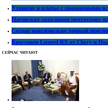
Утяшеву в платье с прозрачными в
Натовская «коалиция мертвецов» ос
Создан максимально точный прогно
Кроссовер Luxeed RX от Chery и Hu
СЕЙЧАС ЧИТАЮТ