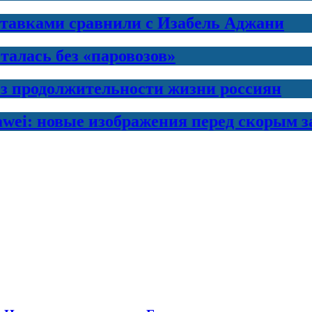
ставками сравнили с Изабель Аджани
талась без «паровозов»
з продолжительности жизни россиян
awei: новые изображения перед скорым 