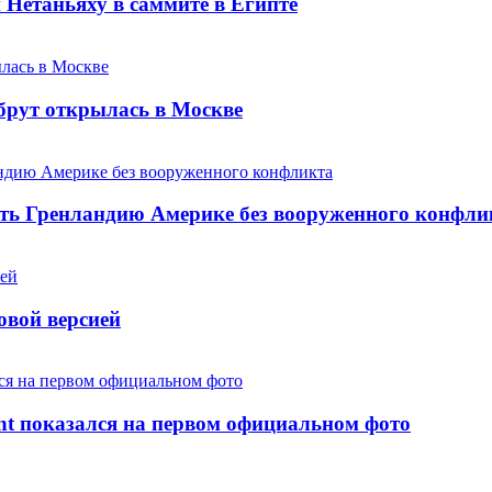
и Нетаньяху в саммите в Египте
сбрут открылась в Москве
ать Гренландию Америке без вооруженного конфли
овой версией
nt показался на первом официальном фото