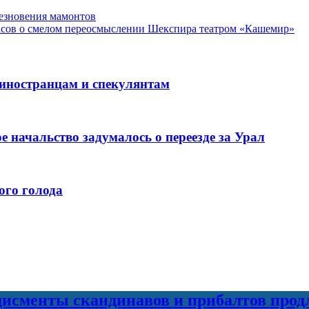
езновения мамонтов
касов о смелом переосмыслении Шекспира театром «Кашемир»
иностранцам и спекулянтам
е начальство задумалось о переезде за Урал
ого голода
дисменты скандинавов и прибалтов прод