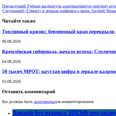
Предыдущий
Учёные выдвинули альтернативную причину исч
Следующий
«Гамлет» в зеркале цифрового мира: Андрей Чер
Читайте также
Топливный кризис: бензиновый кран перекрыли 
06.08.2026
Кремлёвская сибириада, начало исхода: Столично
04.08.2026
50 тысяч МРОТ: круглая цифра в зеркале кадров
03.08.2026
Оставить комментарий
Вы должны быть
залогинены
для комментирования
Хоккей без правил: ИИХФ под апло