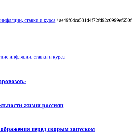
инфляции, ставки и курса
/
ae49f6dca531d4f72fd92c0999ef650f
ние инфляции, ставки и курса
аровозов»
льности жизни россиян
изображения перед скорым запуском