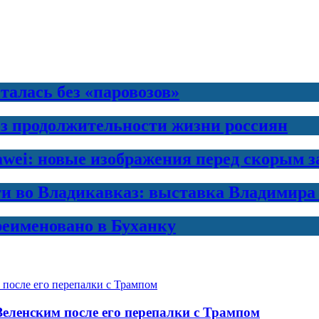
талась без «паровозов»
з продолжительности жизни россиян
awei: новые изображения перед скорым 
ти во Владикавказ: выставка Владимира
еименовано в Буханку
еленским после его перепалки с Трампом