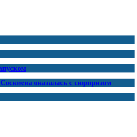
запуском
 Соскиева оказалась с сюрпризом