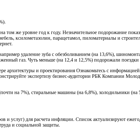
%).
ь на том же уровне год к году. Незначительное подорожание пока
мебель, ксилометазолин, парацетамол, пиломатериалы и строител
ернет.
апример удаление зуба с обезболиванием (на 13,6%), шиномонт
женный газ. Чуть меньше (на 12,4 и 12,5%) подорожали поездки 
е архитектуры и проектирования Ознакомьтесь с информацией 
онстрируйте экспертизу бизнес-аудитории
РБК Компании Молодые
чти на 7%), стиральные машины (на 6,8%), холодильники (на 5%
ров и услуг) для расчета инфляции. Список актуализируют ежег
руда и социальной защиты.