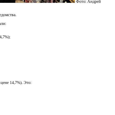
Фото: Андрей
едомства.
али:
4,7%);
цене 14,7%). Это: