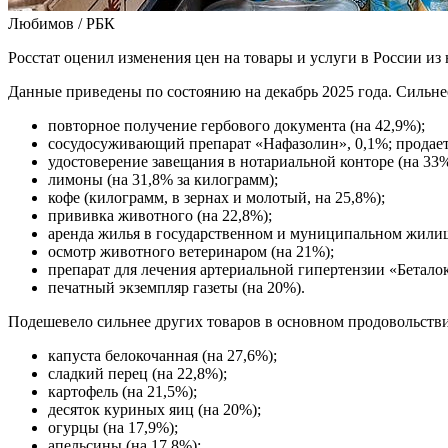
Любимов / РБК
Росстат оценил изменения цен на товары и услуги в России из 
Данные приведены по состоянию на декабрь 2025 года. Сильнее
повторное получение гербового документа (на 42,9%);
сосудосуживающий препарат «Нафазолин», 0,1%; продается
удостоверение завещания в нотариальной конторе (на 33%
лимоны (на 31,8% за килограмм);
кофе (килограмм, в зернах и молотый, на 25,8%);
прививка животного (на 22,8%);
аренда жилья в государственном и муниципальном жилищ
осмотр животного ветеринаром (на 21%);
препарат для лечения артериальной гипертензии «Беталок
печатный экземпляр газеты (на 20%).
Подешевело сильнее других товаров в основном продовольствие,
капуста белокочанная (на 27,6%);
сладкий перец (на 22,8%);
картофель (на 21,5%);
десяток куриных яиц (на 20%);
огурцы (на 17,9%);
апельсины (на 17,8%);