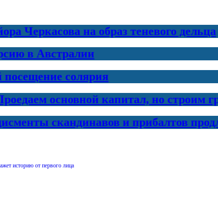
ра Черкасова на образ теневого дельца
рсию в Австралии
й посещение солярия
Проедаем основной капитал, но строим 
дисменты скандинавов и прибалтов прод
ажет историю от первого лица