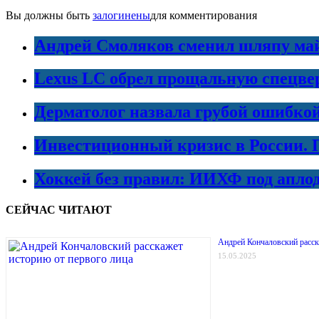
Вы должны быть
залогинены
для комментирования
Андрей Смоляков сменил шляпу майо
Lexus LC обрел прощальную спецве
Дерматолог назвала грубой ошибко
Инвестиционный кризис в России. 
Хоккей без правил: ИИХФ под апло
СЕЙЧАС ЧИТАЮТ
Андрей Кончаловский расск
15.05.2025