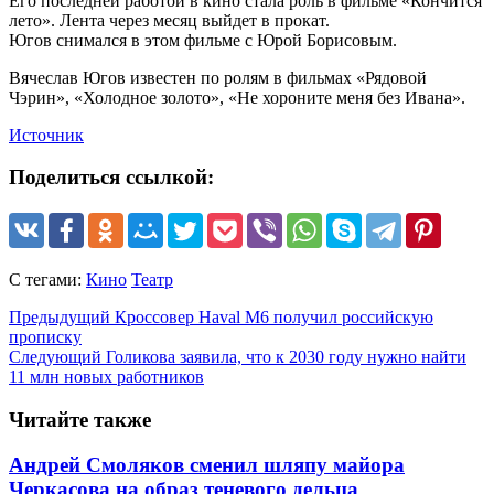
Его последней работой в кино стала роль в фильме «Кончится
лето». Лента через месяц выйдет в прокат.
Югов снимался в этом фильме с Юрой Борисовым.
Вячеслав Югов известен по ролям в фильмах «Рядовой
Чэрин», «Холодное золото», «Не хороните меня без Ивана».
Источник
Поделиться ссылкой:
С тегами:
Кино
Театр
Предыдущий
Кроссовер Haval M6 получил российскую
прописку
Следующий
Голикова заявила, что к 2030 году нужно найти
11 млн новых работников
Читайте также
Андрей Смоляков сменил шляпу майора
Черкасова на образ теневого дельца