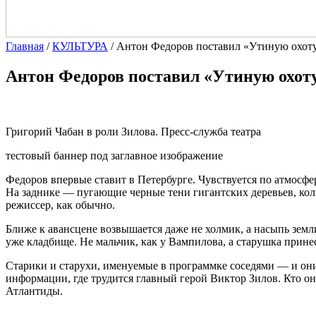
Главная
/
КУЛЬТУРА
/
Антон Федоров поставил «Утиную охоту
Антон Федоров поставил «Утиную охоту
Григорий Чабан в роли Зилова. Пресс-служба театра
тестовый баннер под заглавное изображение
Федоров впервые ставит в Петербурге. Чувствуется по
атмосфе
На заднике — пугающие черные тени гигантских деревьев, колыш
режиссер, как обычно.
Ближе к авансцене возвышается даже не холмик, а насыпь земли
уже кладбище. Не мальчик, как у Вампилова, а старушка принес
Старики и старухи, именуемые в программке соседями — и они
информации, где трудится главный герой Виктор Зилов. Кто о
Атлантиды.