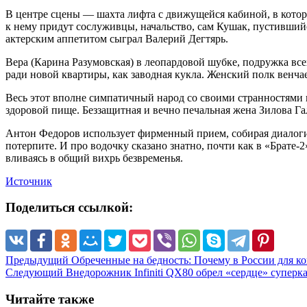
В центре сцены — шахта лифта с движущейся кабиной, в котор
к нему придут сослуживцы, начальство, сам Кушак, пустившийся
актерским аппетитом сыграл Валерий Дегтярь.
Вера (Карина Разумовская) в леопардовой шубке, подружка всех
ради новой квартиры, как заводная кукла. Женский полк венча
Весь этот вполне симпатичный народ со своими странностями пр
здоровой пище. Беззащитная и вечно печальная жена Зилова Г
Антон Федоров использует фирменный прием, собирая диалоги и
потерпите. И про водочку сказано знатно, почти как в «Брате
вливаясь в общий вихрь безвременья.
Источник
Поделиться ссылкой:
Предыдущий
Обреченные на бедность: Почему в России для ког
Следующий
Внедорожник Infiniti QX80 обрел «сердце» суперк
Читайте также