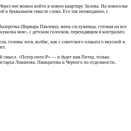
Через нее можно войти в новую квартиру Зилова. На новоселье
ий в буквальном смысле слова. Его так неожиданно, с
Валерочка (Варвара Павлова), жена сослуживца, готовая на все
куколка моя», с детским голоском, переходящим в контральто.
, головы лося, колбас, как с советского плаката о вкусной и
ет.
й смысл. «Потер-пите-Р» — и будет вам Питер, только
истарха Ливанова, Панкратова и Черного по отдельности,