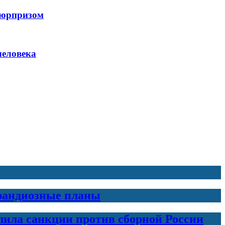
 сюрпризом
человека
грандиозные планы
лила санкции против сборной России