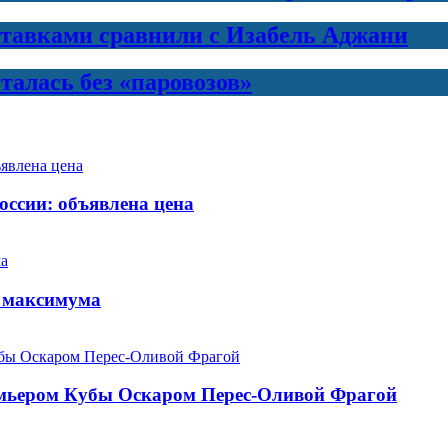
ставками сравнили с Изабель Аджани
талась без «паровозов»
России: объявлена цена
о максимума
емьером Кубы Оскаром Перес-Оливой Фрагой