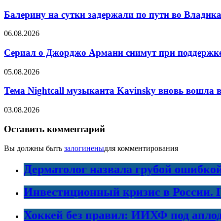
Балерину на сутки задержали по пути во Владик
06.08.2026
Сериал о Джорджо Армани снимут при поддержке
05.08.2026
Тема Nightcall музыканта Kavinsky вновь вошла в
03.08.2026
Оставить комментарий
Вы должны быть
залогинены
для комментирования
Дерматолог назвала грубой ошибко
Инвестиционный кризис в России. 
Хоккей без правил: ИИХФ под апло