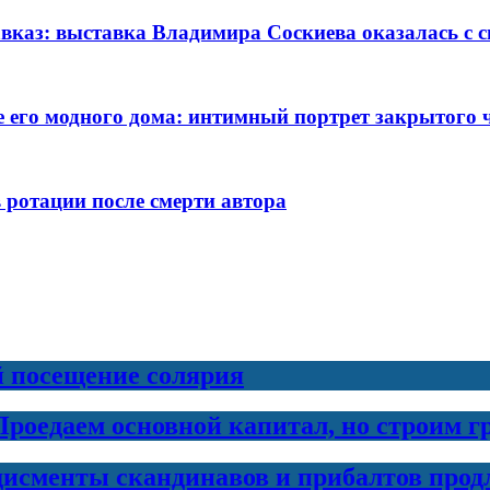
авказ: выставка Владимира Соскиева оказалась с
 его модного дома: интимный портрет закрытого 
 ротации после смерти автора
й посещение солярия
Проедаем основной капитал, но строим 
дисменты скандинавов и прибалтов прод