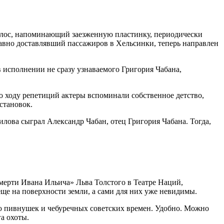
голос, напоминающий заезженную пластинку, периодически
едавно доставлявший пассажиров в Хельсинки, теперь направлен
в исполнении не сразу узнаваемого Григория Чабана,
По ходу репетиций актеры вспоминали собственное детство,
остановок.
лова сыграл Александр Чабан, отец Григория Чабана. Тогда,
ерти Ивана Ильича» Льва Толстого в Театре Наций,
ще на поверхности земли, а сами для них уже невидимы.
ю пивнушек и чебуречных советских времен. Удобно. Можно
а охоты.