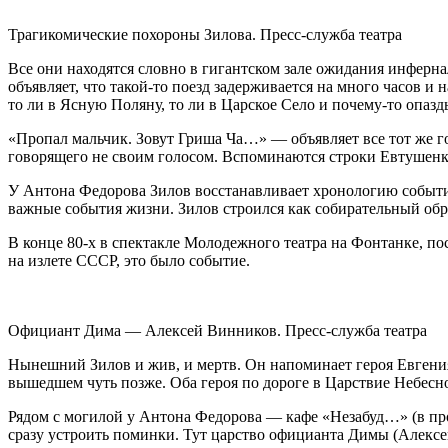
Трагикомические похороны Зилова. Пресс-служба театра
Все они находятся словно в гигантском зале ожидания инферн
объявляет, что такой-то поезд задерживается на много часов 
то ли в Ясную Поляну, то ли в Царское Село и почему-то опазд
«Пропал мальчик. Зовут Гриша Ча…» — объявляет все тот же го
говорящего не своим голосом. Вспоминаются строки Евтушенк
У Антона Федорова Зилов восстанавливает хронологию событий,
важные события жизни. Зилов строился как собирательный обр
В конце 80-х в спектакле Молодежного театра на Фонтанке, по
на излете СССР, это было событие.
Официант Дима — Алексей Винников. Пресс-служба театра
Нынешний Зилов и жив, и мертв. Он напоминает героя Евгени
вышедшем чуть позже. Оба героя по дороге в Царствие Небесно
Рядом с могилой у Антона Федорова — кафе «Незабуд…» (в пр
сразу устроить поминки. Тут царство официанта Димы (Алексе