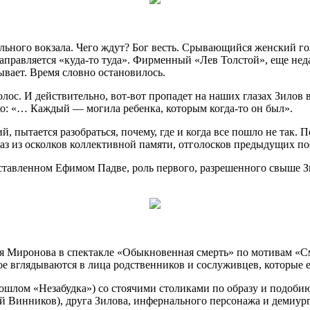
ального вокзала. Чего ждут? Бог весть. Срывающийся женский 
и направляется «куда-то туда». Фирменный «Лев Толстой», еще н
ывает. Время словно остановилось.
лос. И действительно, вот-вот пропадет на наших глазах Зилов 
о: «… Каждый — могила ребенка, которым когда-то он был».
 пытается разобраться, почему, где и когда все пошло не так. 
аз из осколков коллективной памяти, отголосков предыдущих п
ставленном Ефимом Падве, роль первого, разрешенного свыше Зи
я Миронова в спектакле «Обыкновенная смерть» по мотивам «См
е вглядываются в лица родственников и сослуживцев, которые е
ошлом «Незабудка») со стоячими столиками по образу и подоби
й Винников), друга Зилова, инфернального персонажа и демиург