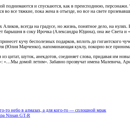
ой поднимаются и спускаются, как в преисподнюю, персонажи. 
 во все тяжкие, пока жена в отъезде, но все на свете прозевавш
 Аликов, всегда на градусе, но жизнь, понятное дело, на нулях. 
ет барышня в соку Ирочка (Александра Юдина), она же Света и «
инесет кучу бесполезных подарков, вплоть до гигантского чучела
аля (Юлия Марченко), напоминающая куклу, покорно все принима
з цитат, шуток, анекдотов, соединяет слова, придавая им новы
-2»: «…Мы домой летим». Забавно прозвучат имена Малевича, Ар
о-то небо в алмазах, а для кого-то — сплошной мрак
ара Nissan GT-R