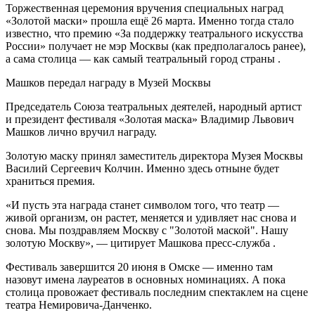
Торжественная церемония вручения специальных наград
«Золотой маски» прошла ещё 26 марта. Именно тогда стало
известно, что премию «За поддержку театрального искусства
России» получает не мэр Москвы (как предполагалось ранее),
а сама столица — как самый театральный город страны .
Машков передал награду в Музей Москвы
Председатель Союза театральных деятелей, народный артист
и президент фестиваля «Золотая маска» Владимир Львович
Машков лично вручил награду.
Золотую маску принял заместитель директора Музея Москвы
Василий Сергеевич Колчин. Именно здесь отныне будет
храниться премия.
«И пусть эта награда станет символом того, что театр —
живой организм, он растет, меняется и удивляет нас снова и
снова. Мы поздравляем Москву с "Золотой маской". Нашу
золотую Москву», — цитирует Машкова пресс-служба .
Фестиваль завершится 20 июня в Омске — именно там
назовут имена лауреатов в основных номинациях. А пока
столица провожает фестиваль последним спектаклем на сцене
театра Немировича-Данченко.