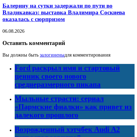
Балерину на сутки задержали по пути во
Владикавказ: выставка Владимира Соскиева
оказалась с сюрпризом
06.08.2026
Оставить комментарий
Вы должны быть
залогинены
для комментирования
Ford раскрыл имя и стартовый
ценник своего нового
среднеразмерного пикапа
Мыльные страсти: сериал
«Пармские фиалки» как привет из
далекого прошлого
Возрожденный хэтчбек Audi A2