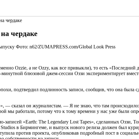
на чердаке
на чердаке
Фото: n62/ZUMAPRESS.com/Global Look Press
менно Ozzie, а не Ozzy, как все
привыкли), то есть «Последний д
ух-минутной блюзовой джем-сессии Оззи экспериментирует вмест
охи, подтвердил подлинность записи, сообщив, что она была сд
ззи», — сказал он журналистам. — Я не знаю, что там происходи
рой мы работали, потому что к тому времени у нас уже были опр
-записей «Earth: The Legendary Lost Tapes», сделанных Оззи, Т
la Studios в Бирмингеме, и выпуск нового релиза должен был ку
ступила против проекта, опубликовав подробный пост в социал
во собственности на записи.