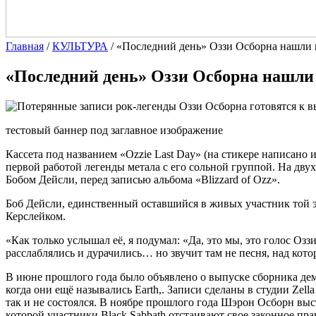
Главная
/
КУЛЬТУРА
/
«Последний день» Оззи Осборна нашли 
«Последний день» Оззи Осборна нашли 
тестовый баннер под заглавное изображение
Кассета под названием «Ozzie Last Day» (на стикере написано и
первой работой легенды метала с его сольной группой. На дв
Бобом Дейсли, перед записью альбома «Blizzard of Ozz».
Боб Дейсли, единственный оставшийся в живых участник той эп
Керслейком.
«Как только услышал её, я подумал: «Да, это мы, это голос О
расслаблялись и дурачились… но звучит там не песня, над кото
В июне прошлого года было объявлено о выпуске сборника демо
когда они ещё назывались Earth,. Записи сделаны в студии Zel
так и не состоялся. В ноябре прошлого года Шэрон Осборн вы
которой участники Black Sabbath отстаивают свое законное пра