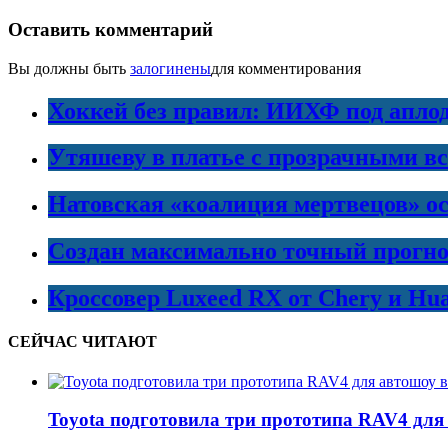
Оставить комментарий
Вы должны быть
залогинены
для комментирования
Хоккей без правил: ИИХФ под апло
Утяшеву в платье с прозрачными в
Натовская «коалиция мертвецов» ос
Создан максимально точный прогно
Кроссовер Luxeed RX от Chery и Hu
СЕЙЧАС ЧИТАЮТ
Toyota подготовила три прототипа RAV4 для