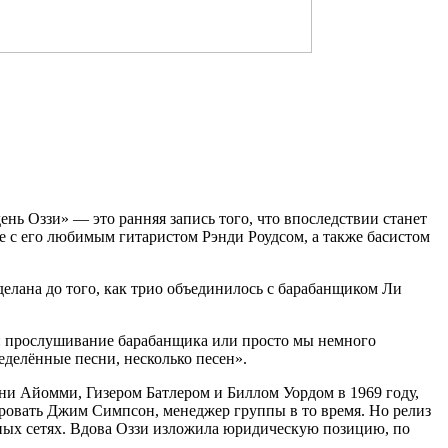
ень Оззи» — это ранняя запись того, что впоследствии станет
е с его любимым гитаристом Рэнди Роудсом, а также басистом
елана до того, как трио объединилось с барабанщиком Ли
ло: прослушивание барабанщика или просто мы немного
еделённые песни, несколько песен».
они Айомми, Гизером Батлером и Биллом Уордом в 1969 году,
рировать Джим Симпсон, менеджер группы в то время. Но релиз
ьных сетях. Вдова Оззи изложила юридическую позицию, по