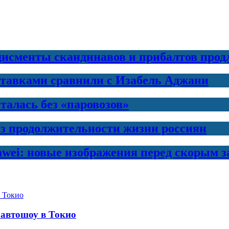
дисменты скандинавов и прибалтов прод
ставками сравнили с Изабель Аджани
талась без «паровозов»
з продолжительности жизни россиян
awei: новые изображения перед скорым 
 автошоу в Токио