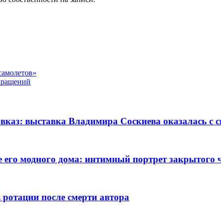
самолетов»
кращений
авказ: выставка Владимира Соскиева оказалась с
 его модного дома: интимный портрет закрытого 
 ротации после смерти автора