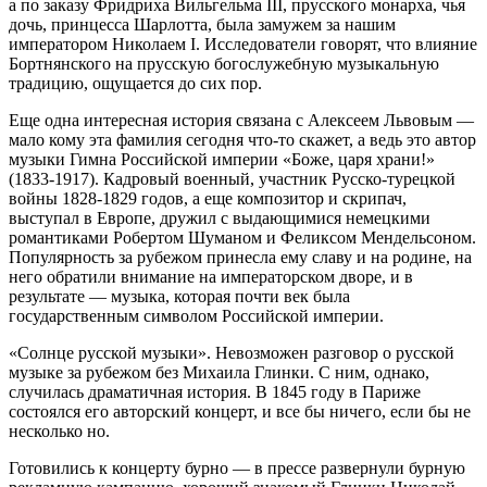
а по заказу Фридриха Вильгельма III, прусского монарха, чья
дочь, принцесса Шарлотта, была замужем за нашим
императором Николаем I. Исследователи говорят, что влияние
Бортнянского на прусскую богослужебную музыкальную
традицию, ощущается до сих пор.
Еще одна интересная история связана с Алексеем Львовым —
мало кому эта фамилия сегодня что-то скажет, а ведь это автор
музыки Гимна Российской империи «Боже, царя храни!»
(1833-1917). Кадровый военный, участник Русско-турецкой
войны 1828-1829 годов, а еще композитор и скрипач,
выступал в Европе, дружил с выдающимися немецкими
романтиками Робертом Шуманом и Феликсом Мендельсоном.
Популярность за рубежом принесла ему славу и на родине, на
него обратили внимание на императорском дворе, и в
результате — музыка, которая почти век была
государственным символом Российской империи.
«Солнце русской музыки». Невозможен разговор о русской
музыке за рубежом без Михаила Глинки. С ним, однако,
случилась драматичная история. В 1845 году в Париже
состоялся его авторский концерт, и все бы ничего, если бы не
несколько но.
Готовились к концерту бурно — в прессе развернули бурную