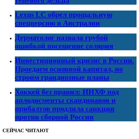
теневого дельца
Lexus LC обрел прощальную
спецверсию в Австралии
Дерматолог назвала грубой
ошибкой посещение солярия
Инвестиционный кризис в России.
Проедаем основной капитал, но
строим грандиозные планы
Хоккей без правил: ИИХФ под
аплодисменты скандинавов и
прибалтов продлила санкции
против сборной России
СЕЙЧАС ЧИТАЮТ