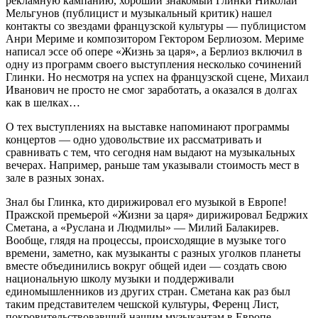
рекламную кампанию, хороший знакомый Глинки Николай
Мельгунов (публицист и музыкальный критик) нашел
контакты со звездами французской культуры — публицистом
Анри Мериме и композитором Гектором Берлиозом. Мериме
написал эссе об опере «Жизнь за царя», а Берлиоз включил в
одну из программ своего выступления несколько сочинений
Глинки. Но несмотря на успех на французской сцене, Михаил
Иванович не просто не смог заработать, а оказался в долгах
как в шелках…
О тех выступлениях на выставке напоминают программы
концертов — одно удовольствие их рассматривать и
сравнивать с тем, что сегодня нам выдают на музыкальных
вечерах. Например, раньше там указывали стоимость мест в
зале в разных зонах.
Знал бы Глинка, кто дирижировал его музыкой в Европе!
Пражской премьерой «Жизни за царя» дирижировал Бедржих
Сметана, а «Руслана и Людмилы» — Милий Балакирев.
Вообще, глядя на процессы, происходящие в музыке того
времени, заметно, как музыканты с разных уголков планеты
вместе объединились вокруг общей идеи — создать свою
национальную школу музыки и поддерживали
единомышленников из других стран. Сметана как раз был
таким представителем чешской культуры, Ференц Лист,
покровительствовавший нашим музыкантам в Европе,