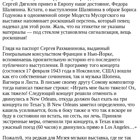
Сергей Дягилев привез в Европу наше достояние, Федора
Шаляпина. Кстати, о выступлении Шаляпина в образе Бориса
Годунова в одноименной опере Модеста Мусоргского на
выставке напоминает роскошный перстень, который певец
надевал для этой роли. Жаль, что на этикетке не указаны
материалы — под стеклом установлена сигнализация, вещь
роскошная!
Глядя на паспорт Сергея Рахманинова, выданный
Генеральным консульством Франции в Нью-Йорке,
вспоминаешь пронзительную историю его последнего
публичного выступления. В программу того концерта
(состоялся 17 февраля 1943 года в Ноксвилле, США) вошли
как его собственные сочинения, так и музыка Шопена,
Вагнера и Листа. В письме своему другу Сомову композитор
тогда написал тяжелые строки: «Играть мне было тяжело! Ох,
как тяжело! Следующий концерт решили отменить и
двинулись в New Orleans, откуда должен был ехать на три
концерта по Texas’у. В New Orleans заметил определенно, что
кашель усиливается, боль в боку также и что так я вскоре не
буду в состоянии ни встать, ни сесть, ни лечь. Приняли
экстренные меры, отменили три концерта, в Texas взяли
ужасный поезд (60 часов) и двинулись прямо в Los Angeles…»
Пожалуй, эта редкая для Музея музыки выставка, где не так