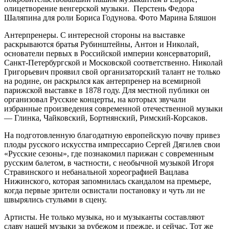
олицетворение венгерской музыки.
Перстень Федора
Шаляпина для роли Бориса Годунова. Фото Марина Бляшон
Антерпренеры. С интересной стороны на выставке
раскрываются братья Рубинштейны, Антон и Николай,
основатели первых в Российской империи консерваторий,
Санкт-Петербургской и Московской соответственно. Николай
Григорьевич проявил свой организаторский талант не только
на родине, он раскрылся как антерпренер на всемирной
парижской выставке в 1878 году. Для местной публики он
организовал Русские концерты, на которых звучали
избранные произведения современной отечественной музыки
— Глинка, Чайковский, Бортнянский, Римский-Корсаков.
На подготовленную благодатную европейскую почву привез
плоды русского искусства импрессарио Сергей Дягилев свои
«Русские сезоны», где познакомил парижан с современным
русским балетом, в частности, с необычной музыкой Игоря
Стравинского и небанальной хореографией Вацлава
Нижинского, которая запомнилась скандалом на премьере,
когда первые зрители освистали постановку и чуть ли не
швырялись стульями в сцену.
Артисты. Не только музыка, но и музыканты составляют
славу нашей музыки за рубежом и прежде, и сейчас. Тот же