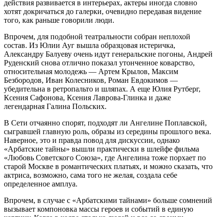
действия развивается в интерьерах, актеры иногда словно
хотят докричаться до галерки, очевидно передавая видение
того, как раньше говорили люди.
Впрочем, для подобной театральности собран неплохой
состав. Из Юлии Ауг вышла образцовая истеричка,
Александру Балуеву очень идут генеральские погоны, Андрей
Руденский снова отлично показал утонченное коварство,
относительная молодежь — Артем Крылов, Максим
Безбородов, Иван Колесников, Роман Евдокимов —
убедительна в ретропальто и шляпах. А еще Юлия Рутберг,
Ксения Сафонова, Ксения Лаврова-Глинка и даже
легендарная Галина Польских.
В Сети отчаянно спорят, подходят ли Ангелине Поплавской,
сыгравшей главную роль, образы из середины прошлого века.
Наверное, это и правда повод для дискуссии, однако
«Арбатские тайны» вышли практически в шлейфе фильма
«Любовь Советского Союза», где Ангелина тоже порхает по
старой Москве в романтических платьях, и можно сказать, что
актриса, возможно, сама того не желая, создала себе
определенное амплуа.
Впрочем, в случае с «Арбатскими тайнами» больше сомнений
вызывает компоновка массы героев и событий в единую