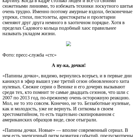
картину. Когда в кадре столько людей и все со своими
сюжетными линиями, то избежать техники лоскутного шитья
очень трудно. Именно поэтому амурные вздохи, бесконечные
упреки, стихи, пистолеты, аристократы и пролетарии
сменяют друг друга немного в хаотичном порядке. Хотя в
пределах Садового кольца подобный хаос правильнее
называть укладом жизни.
Фото: пресс-служба «стс»
А ну-ка, дочки!
«Папины дочки», видимо, вернулись всерьез, и в первые дни
каникул в эфир вышел уже третий сезон обновленного хита
нулевых. Свежие серии о Венике и его дочерях вызывают
среди тех, кто помнит те самые двадцать сезонов, что шли с
2007 по 2013 год, по-прежнему очень осторожную реакцию.
Мол, не то это совсем. Конечно, не то. Беззаботные нулевые,
как и молодость, уже не вернуть. И ситкомы в своем
хрестоматийном, то есть тщательно скопированном с
американских образцов виде, свое отыграли.
«Папины дочки. Новые» — вполне современный сериал. В
нем есть энергичный ритм развития событий, предусмотрены