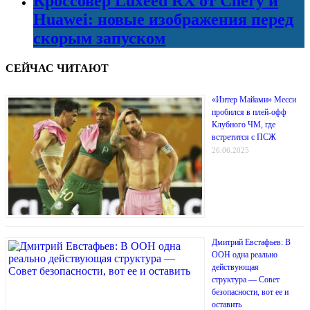
Кроссовер Luxeed RX от Chery и
Huawei: новые изображения перед
скорым запуском
СЕЙЧАС ЧИТАЮТ
«Интер Майами» Месси
пробился в плей-офф
Клубного ЧМ, где
встретится с ПСЖ
26.06.2025
Дмитрий Евстафьев: В
ООН одна реально
действующая
структура — Совет
безопасности, вот ее и
оставить