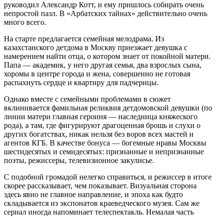
руководил Александр Котт, и ему пришлось собирать очень
непростой пазл. В «Арбатских тайнах» действительно очень
много всего.
На старте предлагается семейная мелодрама. Из
казахстанского детдома в Москву приезжает девушка с
намерением найти отца, о котором знает от покойной матери.
Папа — академик, у него другая семья, два взрослых сына,
хоромы в центре города и жена, совершенно не готовая
распахнуть сердце и квартиру для падчерицы.
Однако вместе с семейными проблемами в сюжет
вклинивается фамильная реликвия детдомовской девушки (по
линии матери главная героиня — наследница княжеского
рода), а там, где фигурируют драгоценная брошь и слухи о
других богатствах, никак нельзя без воров всех мастей и
агентов КГБ. В качестве бонуса — богемные нравы Москвы
шестидесятых и семидесятых: признанные и непризнанные
поэты, режиссеры, телевизионное закулисье.
С подобной громадой нелегко справиться, и режиссер в итоге
скорее рассказывает, чем показывает. Визуальная сторона
здесь явно не главное направление, и эпоха как будто
складывается из экспонатов краеведческого музея. Сам же
сериал иногда напоминает телеспектакль. Немалая часть