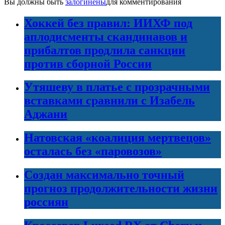
Вы должны быть
залогинены
для комментирования
Хоккей без правил: ИИХФ под
аплодисменты скандинавов и
прибалтов продлила санкции
против сборной России
Утяшеву в платье с прозрачными
вставками сравнили с Изабель
Аджани
Натовская «коалиция мертвецов»
осталась без «паровозов»
Создан максимально точный
прогноз продолжительности жизни
россиян