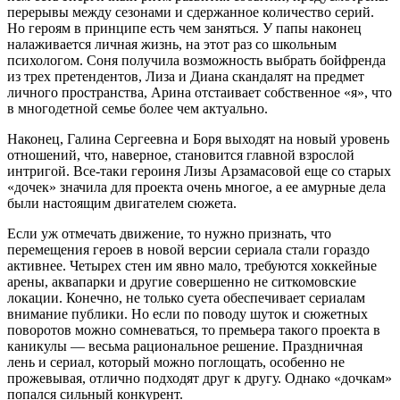
перерывы между сезонами и сдержанное количество серий.
Но героям в принципе есть чем заняться. У папы наконец
налаживается личная жизнь, на этот раз со школьным
психологом. Соня получила возможность выбрать бойфренда
из трех претендентов, Лиза и Диана скандалят на предмет
личного пространства, Арина отстаивает собственное «я», что
в многодетной семье более чем актуально.
Наконец, Галина Сергеевна и Боря выходят на новый уровень
отношений, что, наверное, становится главной взрослой
интригой. Все-таки героиня Лизы Арзамасовой еще со старых
«дочек» значила для проекта очень многое, а ее амурные дела
были настоящим двигателем сюжета.
Если уж отмечать движение, то нужно признать, что
перемещения героев в новой версии сериала стали гораздо
активнее. Четырех стен им явно мало, требуются хоккейные
арены, аквапарки и другие совершенно не ситкомовские
локации. Конечно, не только суета обеспечивает сериалам
внимание публики. Но если по поводу шуток и сюжетных
поворотов можно сомневаться, то премьера такого проекта в
каникулы — весьма рациональное решение. Праздничная
лень и сериал, который можно поглощать, особенно не
прожевывая, отлично подходят друг к другу. Однако «дочкам»
попался сильный конкурент.