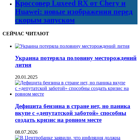
Кроссовер Luxeed RX от Chery и
Huawei: новые изображения перед
скорым запуском
СЕЙЧАС ЧИТАЮТ
Украина потеряла половину месторождений
лития
20.01.2025
Дефицита бензина в стране нет, но паника
вкупе с «депутатской заботой» способны
создать кризис на ровном месте
08.07.2026