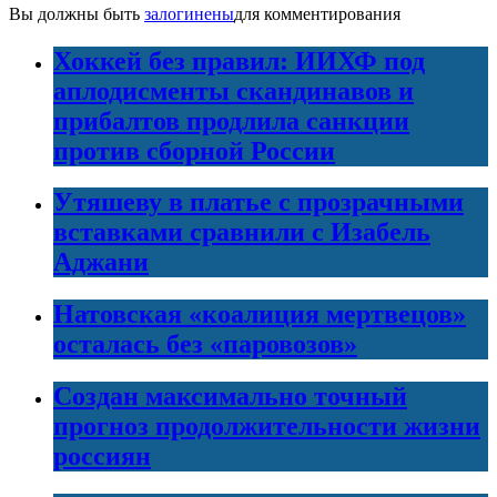
Вы должны быть
залогинены
для комментирования
Хоккей без правил: ИИХФ под
аплодисменты скандинавов и
прибалтов продлила санкции
против сборной России
Утяшеву в платье с прозрачными
вставками сравнили с Изабель
Аджани
Натовская «коалиция мертвецов»
осталась без «паровозов»
Создан максимально точный
прогноз продолжительности жизни
россиян