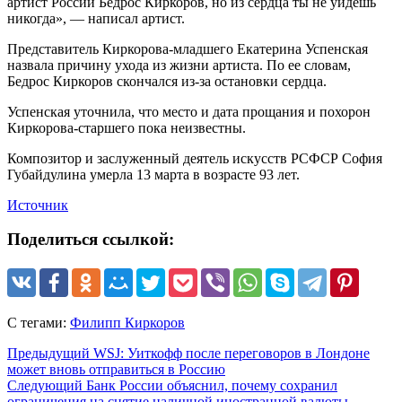
артист России Бедрос Киркоров, но из сердца ты не уйдешь
никогда», — написал артист.
Представитель Киркорова-младшего Екатерина Успенская
назвала причину ухода из жизни артиста. По ее словам,
Бедрос Киркоров скончался из-за остановки сердца.
Успенская уточнила, что место и дата прощания и похорон
Киркорова-старшего пока неизвестны.
Композитор и заслуженный деятель искусств РСФСР София
Губайдулина умерла 13 марта в возрасте 93 лет.
Источник
Поделиться ссылкой:
С тегами:
Филипп Киркоров
Предыдущий
WSJ: Уиткофф после переговоров в Лондоне
может вновь отправиться в Россию
Следующий
Банк России объяснил, почему сохранил
ограничения на снятие наличной иностранной валюты