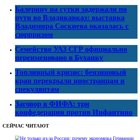
Балерину на сутки задержали по
пути во Владикавказ: выставка
Владимира Соскиева оказалась с
сюрпризом
Семейство УАЗ СГР официально
переименовано в Буханку
Топливный кризис: бензиновый
кран перекрыли иностранцам и
спекулянтам
Заговор в ФИФА: три
конфедерации против Инфантино
СЕЙЧАС ЧИТАЮТ