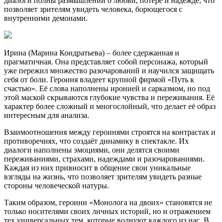
диалоги полны размышлений о любви, потере и надежде, что
позволяет зрителям увидеть человека, борющегося с
внутренними демонами.
Ирина (Марина Кондратьева) – более сдержанная и
прагматичная. Она представляет собой персонажа, который
уже пережил множество разочарований и научился защищать
себя от боли. Героиня владеет крупной фирмой «Путь к
счастью». Её слова наполнены иронией и сарказмом, но под
этой маской скрываются глубокие чувства и переживания. Её
характер более сложный и многослойный, что делает её образ
интересным для анализа.
Взаимоотношения между героинями строятся на контрастах и
противоречиях, что создаёт динамику в спектакле. Их
диалоги наполнены эмоциями, они делятся своими
переживаниями, страхами, надеждами и разочарованиями.
Каждая из них привносит в общение свои уникальные
взгляды на жизнь, что позволяет зрителям увидеть разные
стороны человеческой натуры.
Таким образом, героини «Монолога на двоих» становятся не
только носителями своих личных историй, но и отражением
тех универсальных тем, которые волнуют каждого из нас. В