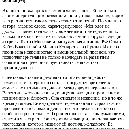
Фонкацем).
Эта постановка привлекает внимание зрителей не только
своим интригующим названием, но и уникальным подходом к
раскрытию тематики человеческих отношений. По мнению
автора, главное слово, характеризующее «Монолог на
двоих», – таинственность. Сложнейший и интереснейших
каскад психологических переходов демонстрируют ведущие
актрисы Театра Моссовета: заслуженная артистка РФ Ольга
Кабо (Валентина) и Марина Кондратьева (Ирина). Их игра
пронизана искренностью и эмоциональной правдой, что
позволяет зрителям не только наблюдать за развитием
событий на сцене, но и чувствовать себя частью
происходящего.
Спектакль, ставший результатом тщательной работы
режиссёра и актёрского состава, погружает зрителей в
атмосферу интимного диалога между двумя персонажами.
Валентина – это персонаж, олицетворяющий стремление к
пониманию и близости. Она открыта и искренна, но в то же
время уязвима. Её внутренние переживания и страхи часто
проявляются в словах и действиях, что делает этот образ
особенно трогательным. Героиня ищет связь с окружающими,
стремится раскрыть свои чувства и эмоции, но сталкивается с
преградами, которые мешают ей достичь желаемого. Её