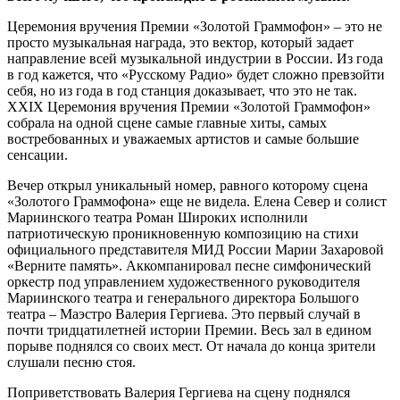
Церемония вручения Премии «Золотой Граммофон» – это не
просто музыкальная награда, это вектор, который задает
направление всей музыкальной индустрии в России. Из года
в год кажется, что «Русскому Радио» будет сложно превзойти
себя, но из года в год станция доказывает, что это не так.
XXIX Церемония вручения Премии «Золотой Граммофон»
собрала на одной сцене самые главные хиты, самых
востребованных и уважаемых артистов и самые большие
сенсации.
Вечер открыл уникальный номер, равного которому сцена
«Золотого Граммофона» еще не видела. Елена Север и солист
Мариинского театра Роман Широких исполнили
патриотическую проникновенную композицию на стихи
официального представителя МИД России Марии Захаровой
«Верните память». Аккомпанировал песне симфонический
оркестр под управлением художественного руководителя
Мариинского театра и генерального директора Большого
театра – Маэстро Валерия Гергиева. Это первый случай в
почти тридцатилетней истории Премии. Весь зал в едином
порыве поднялся со своих мест. От начала до конца зрители
слушали песню стоя.
Поприветствовать Валерия Гергиева на сцену поднялся