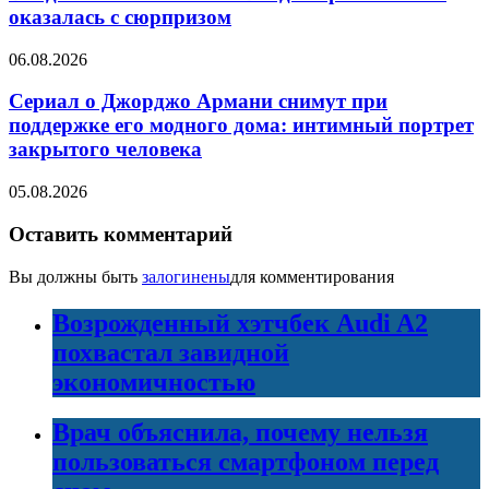
оказалась с сюрпризом
06.08.2026
Сериал о Джорджо Армани снимут при
поддержке его модного дома: интимный портрет
закрытого человека
05.08.2026
Оставить комментарий
Вы должны быть
залогинены
для комментирования
Возрожденный хэтчбек Audi A2
похвастал завидной
экономичностью
Врач объяснила, почему нельзя
пользоваться смартфоном перед