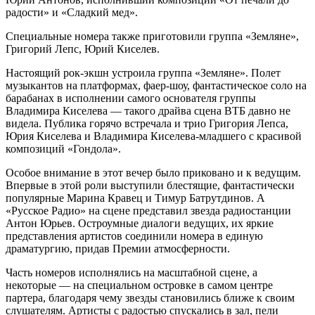
радости» и «Сладкий мед».
Специальные номера также приготовили группа «Земляне»,
Григорий Лепс, Юрий Киселев.
Настоящий рок-экшн устроила группа «Земляне». Полет
музыкантов на платформах, фаер-шоу, фантастическое соло на
барабанах в исполнении самого основателя группы
Владимира Киселева — такого драйва сцена ВТБ давно не
видела. Публика горячо встречала и трио Григория Лепса,
Юрия Киселева и Владимира Киселева-младшего с красивой
композиций «Гондола».
Особое внимание в этот вечер было приковано и к ведущим.
Впервые в этой роли выступили блестящие, фантастически
популярные Марина Кравец и Тимур Батрутдинов. А
«Русское Радио» на сцене представил звезда радиостанции
Антон Юрьев. Остроумные диалоги ведущих, их яркие
представления артистов соединили номера в единую
драматургию, придав Премии атмосферности.
Часть номеров исполнялись на масштабной сцене, а
некоторые — на специальном островке в самом центре
партера, благодаря чему звезды становились ближе к своим
слушателям. Артисты с радостью спускались в зал, пели