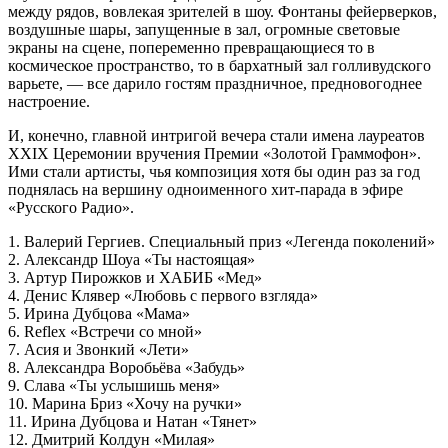
между рядов, вовлекая зрителей в шоу. Фонтаны фейерверков,
воздушные шары, запущенные в зал, огромные световые
экраны на сцене, попеременно превращающиеся то в
космическое пространство, то в бархатный зал голливудского
варьете, — все дарило гостям праздничное, предновогоднее
настроение.
И, конечно, главной интригой вечера стали имена лауреатов
XXIX Церемонии вручения Премии «Золотой Граммофон».
Ими стали артисты, чья композиция хотя бы один раз за год
поднялась на вершину одноименного хит-парада в эфире
«Русского Радио».
1. Валерий Гергиев. Специальный приз «Легенда поколений»
2. Александр Шоуа «Ты настоящая»
3. Артур Пирожков и ХАБИБ «Мед»
4. Денис Клявер «Любовь с первого взгляда»
5. Ирина Дубцова «Мама»
6. Reflex «Встречи со мной»
7. Асия и Звонкий «Лети»
8. Александра Воробьёва «Забудь»
9. Слава «Ты услышишь меня»
10. Марина Бриз «Хочу на ручки»
11. Ирина Дубцова и Натан «Тянет»
12. Дмитрий Колдун «Милая»