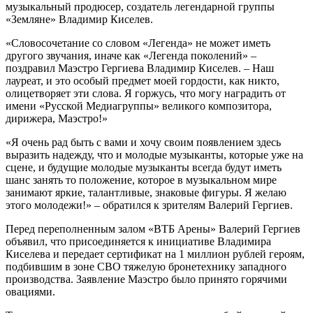
музыкальный продюсер, создатель легендарной группы
«Земляне» Владимир Киселев.
«Словосочетание со словом «Легенда» не может иметь
другого звучания, иначе как «Легенда поколений» –
поздравил Маэстро Гергиева Владимир Киселев. – Наш
лауреат, и это особый предмет моей гордости, как никто,
олицетворяет эти слова. Я горжусь, что могу наградить от
имени «Русской Медиагруппы» великого композитора,
дирижера, Маэстро!»
«Я очень рад быть с вами и хочу своим появлением здесь
выразить надежду, что и молодые музыканты, которые уже на
сцене, и будущие молодые музыканты всегда будут иметь
шанс занять то положение, которое в музыкальном мире
занимают яркие, талантливые, знаковые фигуры. Я желаю
этого молодежи!» – обратился к зрителям Валерий Гергиев.
Перед переполненным залом «ВТБ Арены» Валерий Гергиев
объявил, что присоединяется к инициативе Владимира
Киселева и передает сертификат на 1 миллион рублей героям,
подбившим в зоне СВО тяжелую бронетехнику западного
производства. Заявление Маэстро было принято горячими
овациями.