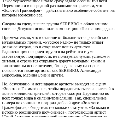
Такое торжественное начало сразу задало особый тон всей
Церемонии и в очередной раз напомнило зрителям, что
«Золотой Граммофон» – действительно особенное событие, на
котором возможно все.
Следом на сцену вышла группа SEREBRO в обновленном
составе. Девушки исполнили композицию «Песня номер два».
Примечательно, что в отличие от большинства российских
музыкальных премий, «Русское Радио» не только отдает
должное мэтрам, но и открывает новых артистов.
Радиостанция не ориентируется на рейтинги и уже
завоеванную популярность, не пользуется чужим успехом и
хитами, а стремится открывать дорогу молодым, ярким и
талантливым исполнителям, благодаря чему на сцене
появляются такие артисты, как SEREBRO, Александра
Воробьева, Марина Бриз и другие.
Но, безусловно, и легендарные артисты выходят на сцену
«Золотого Граммофона», чтобы порадовать тысячи зрителей в
зале и миллионы зрителей, которые смотрят Церемонию во
всех точках мира в онлайн-трансляции. Так, специальные
номера поклонникам подарил добрый друг «Золотого
Граммофона», обладатель нескольких статуэток «За вклад в
историю российского шоу-бизнеса», потрясающий артист
Юрий Антонов, исполнивший композиции «От печали до