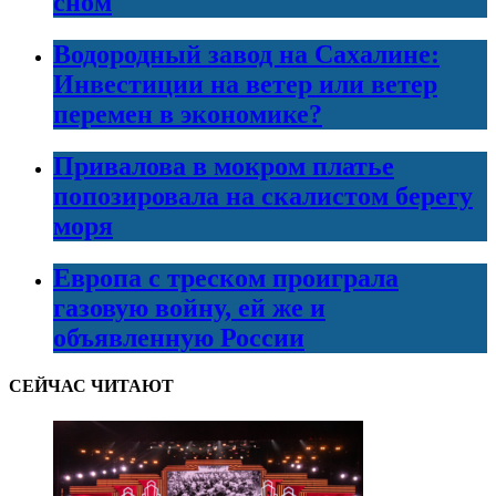
сном
Водородный завод на Сахалине:
Инвестиции на ветер или ветер
перемен в экономике?
Привалова в мокром платье
попозировала на скалистом берегу
моря
Европа с треском проиграла
газовую войну, ей же и
объявленную России
СЕЙЧАС ЧИТАЮТ