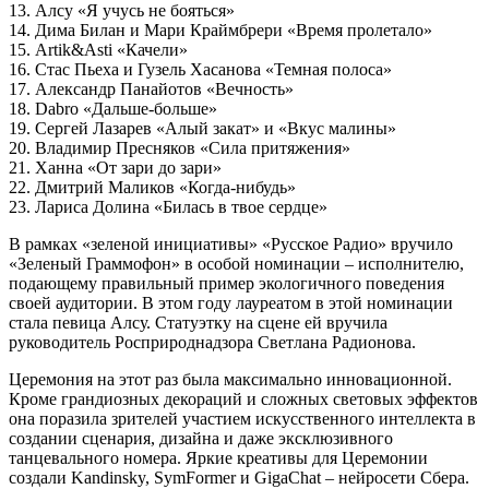
13. Алсу «Я учусь не бояться»
14. Дима Билан и Мари Краймбрери «Время пролетало»
15. Artik&Asti «Качели»
16. Стас Пьеха и Гузель Хасанова «Темная полоса»
17. Александр Панайотов «Вечность»
18. Dabro «Дальше-больше»
19. Сергей Лазарев «Алый закат» и «Вкус малины»
20. Владимир Пресняков «Сила притяжения»
21. Ханна «От зари до зари»
22. Дмитрий Маликов «Когда-нибудь»
23. Лариса Долина «Билась в твое сердце»
В рамках «зеленой инициативы» «Русское Радио» вручило
«Зеленый Граммофон» в особой номинации – исполнителю,
подающему правильный пример экологичного поведения
своей аудитории. В этом году лауреатом в этой номинации
стала певица Алсу. Статуэтку на сцене ей вручила
руководитель Росприроднадзора Светлана Радионова.
Церемония на этот раз была максимально инновационной.
Кроме грандиозных декораций и сложных световых эффектов
она поразила зрителей участием искусственного интеллекта в
создании сценария, дизайна и даже эксклюзивного
танцевального номера. Яркие креативы для Церемонии
создали Kandinsky, SymFormer и GigaChat – нейросети Сбера.