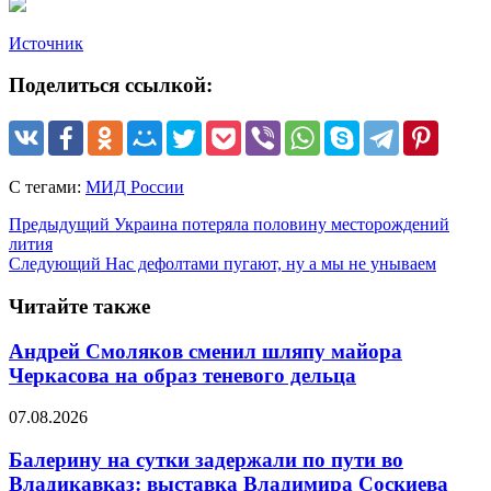
Источник
Поделиться ссылкой:
С тегами:
МИД России
Предыдущий
Украина потеряла половину месторождений
лития
Следующий
Нас дефолтами пугают, ну а мы не унываем
Читайте также
Андрей Смоляков сменил шляпу майора
Черкасова на образ теневого дельца
07.08.2026
Балерину на сутки задержали по пути во
Владикавказ: выставка Владимира Соскиева