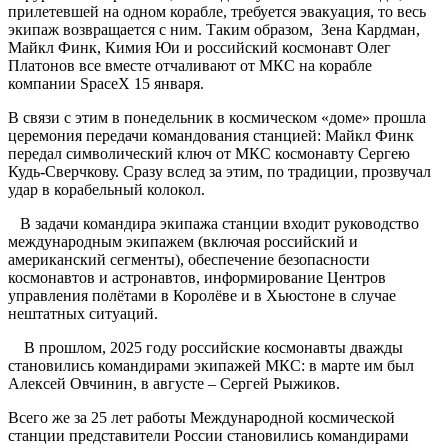
прилетевшей на одном корабле, требуется эвакуация, то весь
экипаж возвращается с ним. Таким образом, Зена Кардман,
Майкл Финк, Кимия Юи и российский космонавт Олег
Платонов все вместе отчаливают от МКС на корабле
компании SpaceX 15 января.
В связи с этим в понедельник в космическом «доме» прошла
церемония передачи командования станцией: Майкл Финк
передал символический ключ от МКС космонавту Сергею
Кудь-Сверчкову. Сразу вслед за этим, по традиции, прозвучал
удар в корабельный колокол.
В задачи командира экипажа станции входит руководство
международным экипажем (включая российский и
американский сегменты), обеспечение безопасности
космонавтов и астронавтов, информирование Центров
управления полётами в Королёве и в Хьюстоне в случае
нештатных ситуаций.
В прошлом, 2025 году российские космонавты дважды
становились командирами экипажей МКС: в марте им был
Алексей Овчинин, в августе – Сергей Рыжиков.
Всего же за 25 лет работы Международной космической
станции представители России становились командирами