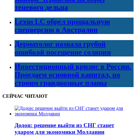
теневого дельца
Lexus LC обрел прощальную
спецверсию в Австралии
Дерматолог назвала грубой
ошибкой посещение солярия
Инвестиционный кризис в России.
Проедаем основной капитал, но
строим грандиозные планы
СЕЙЧАС ЧИТАЮТ
Додон: решение выйти из СНГ станет
ударом для экономики Молдавии