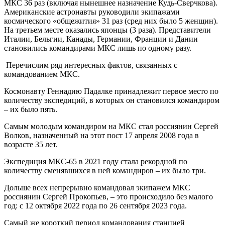
МКС 36 раз (включая нынешнее назначение Кудь-Сверчкова).
Американские астронавты руководили экипажами
космического «общежития» 31 раз (сред них было 5 женщин).
На третьем месте оказались японцы (3 раза). Представители
Италии, Бельгии, Канады, Германии, Франции и Дании
становились командирами МКС лишь по одному разу.
Перечислим ряд интересных фактов, связанных с
командованием МКС.
Космонавту Геннадию Падалке принадлежит первое место по
количеству экспедиций, в которых он становился командиром
– их было пять.
Самым молодым командиром на МКС стал россиянин Сергей
Волков, назначенный на этот пост 17 апреля 2008 года в
возрасте 35 лет.
Экспедиция МКС-65 в 2021 году стала рекордной по
количеству сменявшихся в ней командиров – их было три.
Дольше всех непрерывно командовал экипажем МКС
россиянин Сергей Прокопьев, – это происходило без малого
год: с 12 октября 2022 года по 26 сентября 2023 года.
Самый же короткий период командования станцией