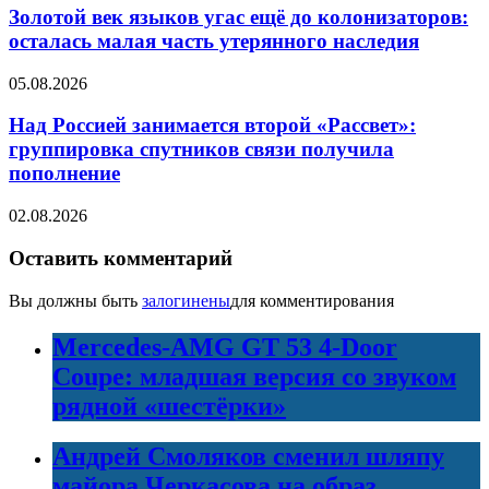
Золотой век языков угас ещё до колонизаторов:
осталась малая часть утерянного наследия
05.08.2026
Над Россией занимается второй «Рассвет»:
группировка спутников связи получила
пополнение
02.08.2026
Оставить комментарий
Вы должны быть
залогинены
для комментирования
Mercedes-AMG GT 53 4-Door
Coupe: младшая версия со звуком
рядной «шестёрки»
Андрей Смоляков сменил шляпу
майора Черкасова на образ