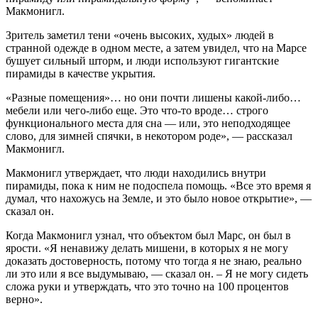
Макмонигл.
Зритель заметил тени «очень высоких, худых» людей в
странной одежде в одном месте, а затем увидел, что на Марсе
бушует сильный шторм, и люди используют гигантские
пирамиды в качестве укрытия.
«Разные помещения»… но они почти лишены какой-либо…
мебели или чего-либо еще. Это что-то вроде… строго
функционального места для сна — или, это неподходящее
слово, для зимней спячки, в некотором роде», — рассказал
Макмонигл.
Макмонигл утверждает, что люди находились внутри
пирамиды, пока к ним не подоспела помощь. «Все это время я
думал, что нахожусь на Земле, и это было новое открытие», —
сказал он.
Когда Макмонигл узнал, что объектом был Марс, он был в
ярости. «Я ненавижу делать мишени, в которых я не могу
доказать достоверность, потому что тогда я не знаю, реально
ли это или я все выдумываю, — сказал он. – Я не могу сидеть
сложа руки и утверждать, что это точно на 100 процентов
верно».