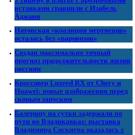
вставками сравнили с Изабель
Аджани
Натовская «коалиция мертвецов»
осталась без «паровозов»
Создан максимально точный
прогноз продолжительности жизни
россиян
Кроссовер Luxeed RX от Chery и
Huawei: новые изображения перед
скорым запуском
Балерину на сутки задержали по
пути во Владикавказ: выставка
Владимира Соскиева оказалась с