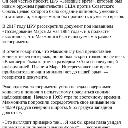
Он был частью проекта ЦРУ «Звездные врата», который был
новым оружием правительства США против Советского
Союза, целью которого было создание шпионов, умеющих
читать мысли, которые могли бы проникать в умы его врагов.
В 2017 году ЦРУ рассекретило документ под названием
«Исследование Марса 22 мая 1984 года», и в подкасте
выяснилось, что Макмонигл был испытуемым в рамках
эксперимента.
В отчете говорится, что Макмониглу был предоставлен
конверт перед интервью, но он был вскрыт только после него.
«В конверте была карточка размером 3х5 см со следующей
информацией: Планета Марс. Интересующее нас время
приблизительно один миллион лет до нашей эры», —
говорится в документе.
Руководитель эксперимента устно передал содержимое
конверта и позволил испытуемому поделиться своими
наблюдениями. Начало в 10:09 утра по восточному времени.
Макмонигла попросили сосредоточить свое внимание на
«40,89 градуса северной широты, 9,55 градуса западной
долготы».
«Это выглядит примерно так… Я как бы краем глаза увидел
пирамиду или пирамидальную форму”, — вспоминает