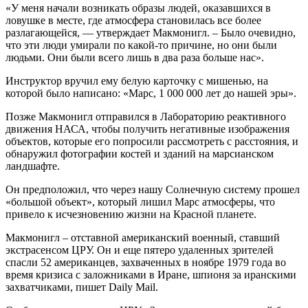
«У меня начали возникать образы людей, оказавшихся в
ловушке в месте, где атмосфера становилась все более
разлагающейся, — утверждает Макмонигл. – Было очевидно,
что эти люди умирали по какой-то причине, но они были
людьми. Они были всего лишь в два раза больше нас».
Инструктор вручил ему белую карточку с мишенью, на
которой было написано: «Марс, 1 000 000 лет до нашей эры».
Позже Макмонигл отправился в Лабораторию реактивного
движения НАСА, чтобы получить негативные изображения
объектов, которые его попросили рассмотреть с расстояния, и
обнаружил фотографии костей и зданий на марсианском
ландшафте.
Он предположил, что через нашу Солнечную систему прошел
«большой объект», который лишил Марс атмосферы, что
привело к исчезновению жизни на Красной планете.
Макмонигл – отставной американский военный, ставший
экстрасенсом ЦРУ. Он и еще пятеро удаленных зрителей
спасли 52 американцев, захваченных в ноябре 1979 года во
время кризиса с заложниками в Иране, шпионя за иранскими
захватчиками, пишет Daily Mail.