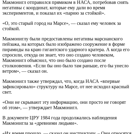
Макмонигл отправился прямиком в НАСА, потребовав снять
негативы с координат, которые ему дали во время
экспериментов, и показал их «парню за стойкой».
«О, это старый город на Марсе», — сказал ему человек за
стойкой.
Макмониглу были предоставлены негативы марсианского
пейзажа, на которых было изображено сооружение в форме
пирамиды на краю гигантского ударного кратера. А когда его
спросили, откуда он знает, что оно создано человеком,
Макмонигл объяснил, что оно было создано после
столкновения. «Если бы оно было там раньше, его бы унесло
ветром», — сказал он.
Макмонигл также утверждал, что, когда НАСА «впервые
зафиксировало» структуру на Марсе, от нее исходил красный
свет.
«Они не скрывают эту информацию, они просто не говорят
об этом», — утверждает Макмонигл.
В документе ЦРУ 1984 года продолжались наблюдения
Макмонигла за «древними людьми».
«Их время прошло, — сказал он инструктору. – Они относятся