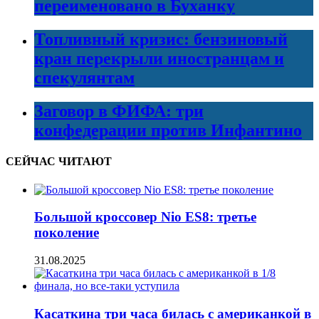
переименовано в Буханку
Топливный кризис: бензиновый
кран перекрыли иностранцам и
спекулянтам
Заговор в ФИФА: три
конфедерации против Инфантино
СЕЙЧАС ЧИТАЮТ
Большой кроссовер Nio ES8: третье
поколение
31.08.2025
Касаткина три часа билась с американкой в