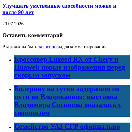
Улучшать умственные способности можно и
после 90 лет
29.07.2026
Оставить комментарий
Вы должны быть
залогинены
для комментирования
Кроссовер Luxeed RX от Chery и
Huawei: новые изображения перед
скорым запуском
Балерину на сутки задержали по
пути во Владикавказ: выставка
Владимира Соскиева оказалась с
сюрпризом
Семейство УАЗ СГР официально