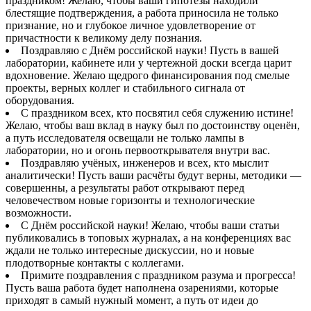
праздником! Желаю, чтобы ваши гипотезы находили
блестящие подтверждения, а работа приносила не только
признание, но и глубокое личное удовлетворение от
причастности к великому делу познания.
Поздравляю с Днём российской науки! Пусть в вашей
лаборатории, кабинете или у чертежной доски всегда царит
вдохновение. Желаю щедрого финансирования под смелые
проекты, верных коллег и стабильного сигнала от
оборудования.
С праздником всех, кто посвятил себя служению истине!
Желаю, чтобы ваш вклад в науку был по достоинству оценён,
а путь исследователя освещали не только лампы в
лаборатории, но и огонь первооткрывателя внутри вас.
Поздравляю учёных, инженеров и всех, кто мыслит
аналитически! Пусть ваши расчёты будут верны, методики —
совершенны, а результаты работ открывают перед
человечеством новые горизонты и технологические
возможности.
С Днём российской науки! Желаю, чтобы ваши статьи
публиковались в топовых журналах, а на конференциях вас
ждали не только интересные дискуссии, но и новые
плодотворные контакты с коллегами.
Примите поздравления с праздником разума и прогресса!
Пусть ваша работа будет наполнена озарениями, которые
приходят в самый нужный момент, а путь от идеи до