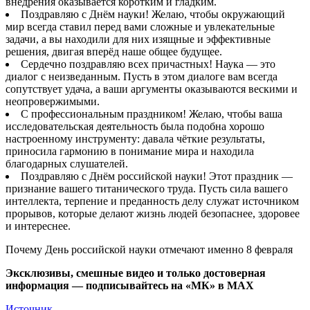
внедрения оказывается коротким и гладким.
Поздравляю с Днём науки! Желаю, чтобы окружающий
мир всегда ставил перед вами сложные и увлекательные
задачи, а вы находили для них изящные и эффективные
решения, двигая вперёд наше общее будущее.
Сердечно поздравляю всех причастных! Наука — это
диалог с неизведанным. Пусть в этом диалоге вам всегда
сопутствует удача, а ваши аргументы оказываются вескими и
неопровержимыми.
С профессиональным праздником! Желаю, чтобы ваша
исследовательская деятельность была подобна хорошо
настроенному инструменту: давала чёткие результаты,
приносила гармонию в понимание мира и находила
благодарных слушателей.
Поздравляю с Днём российской науки! Этот праздник —
признание вашего титанического труда. Пусть сила вашего
интеллекта, терпение и преданность делу служат источником
прорывов, которые делают жизнь людей безопаснее, здоровее
и интереснее.
Почему День российской науки отмечают именно 8 февраля
Эксклюзивы, смешные видео и только достоверная
информация — подписывайтесь на «МК» в MAX
Источник